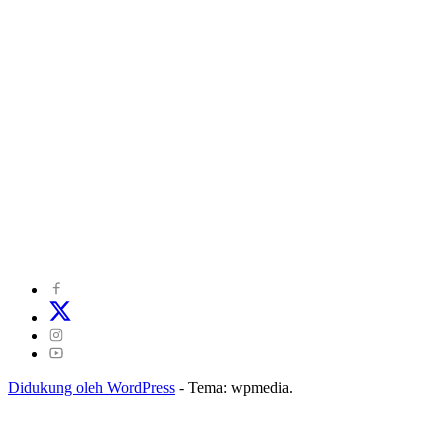
©
2024
zonakepri.com |
Tentang Kami
|
Redaksi
|
Disclaimer
|
Kode Perilaku Perusahaan Pers
|
Pedoman Media Cyber
|
Visi Misi
|
Kode Etik Jurnalistik
|
Pedoman Pemberitaan Ramah Anak
Didukung oleh WordPress
-
Tema: wpmedia.