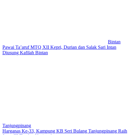
Bintan
Pawai Ta’aruf MTQ XII Kepri, Durian dan Salak Sari Intan
Diusung Kafilah Bintan
Tanjungpinang
Harganas Ke-33, Kampung KB Seri Bulang Tanjungpinang Raih