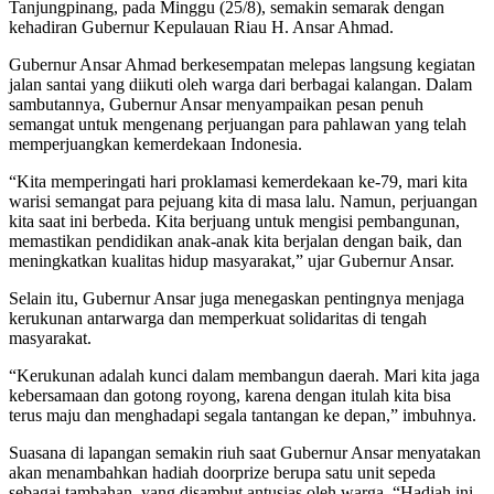
Tanjungpinang, pada Minggu (25/8), semakin semarak dengan
kehadiran Gubernur Kepulauan Riau H. Ansar Ahmad.
Gubernur Ansar Ahmad berkesempatan melepas langsung kegiatan
jalan santai yang diikuti oleh warga dari berbagai kalangan. Dalam
sambutannya, Gubernur Ansar menyampaikan pesan penuh
semangat untuk mengenang perjuangan para pahlawan yang telah
memperjuangkan kemerdekaan Indonesia.
“Kita memperingati hari proklamasi kemerdekaan ke-79, mari kita
warisi semangat para pejuang kita di masa lalu. Namun, perjuangan
kita saat ini berbeda. Kita berjuang untuk mengisi pembangunan,
memastikan pendidikan anak-anak kita berjalan dengan baik, dan
meningkatkan kualitas hidup masyarakat,” ujar Gubernur Ansar.
Selain itu, Gubernur Ansar juga menegaskan pentingnya menjaga
kerukunan antarwarga dan memperkuat solidaritas di tengah
masyarakat.
“Kerukunan adalah kunci dalam membangun daerah. Mari kita jaga
kebersamaan dan gotong royong, karena dengan itulah kita bisa
terus maju dan menghadapi segala tantangan ke depan,” imbuhnya.
Suasana di lapangan semakin riuh saat Gubernur Ansar menyatakan
akan menambahkan hadiah doorprize berupa satu unit sepeda
sebagai tambahan, yang disambut antusias oleh warga. “Hadiah ini