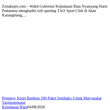
Zonakepri.com – Wakil Gubernur Kepulauan Riau Nyanyang Haris
Pratamura menghadiri soft opening TAO Sport Club di Jalan
Karangetang,…
Pemprov Kepri Bagikan 500 Paket Sembako Untuk Masyarakat
Tanjungpinang
Kepulauan Riau
04/08/2026