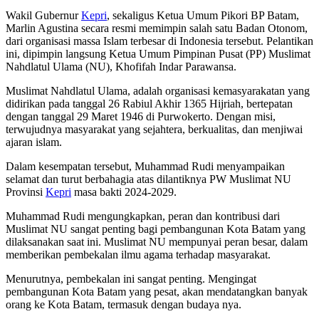
Wakil Gubernur
Kepri
, sekaligus Ketua Umum Pikori BP Batam,
Marlin Agustina secara resmi memimpin salah satu Badan Otonom,
dari organisasi massa Islam terbesar di Indonesia tersebut. Pelantikan
ini, dipimpin langsung Ketua Umum Pimpinan Pusat (PP) Muslimat
Nahdlatul Ulama (NU), Khofifah Indar Parawansa.
Muslimat Nahdlatul Ulama, adalah organisasi kemasyarakatan yang
didirikan pada tanggal 26 Rabiul Akhir 1365 Hijriah, bertepatan
dengan tanggal 29 Maret 1946 di Purwokerto. Dengan misi,
terwujudnya masyarakat yang sejahtera, berkualitas, dan menjiwai
ajaran islam.
Dalam kesempatan tersebut, Muhammad Rudi menyampaikan
selamat dan turut berbahagia atas dilantiknya PW Muslimat NU
Provinsi
Kepri
masa bakti 2024-2029.
Muhammad Rudi mengungkapkan, peran dan kontribusi dari
Muslimat NU sangat penting bagi pembangunan Kota Batam yang
dilaksanakan saat ini. Muslimat NU mempunyai peran besar, dalam
memberikan pembekalan ilmu agama terhadap masyarakat.
Menurutnya, pembekalan ini sangat penting. Mengingat
pembangunan Kota Batam yang pesat, akan mendatangkan banyak
orang ke Kota Batam, termasuk dengan budaya nya.