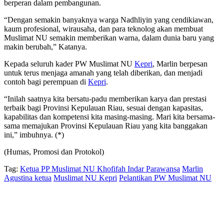
berperan dalam pembangunan.
“Dengan semakin banyaknya warga Nadhliyin yang cendikiawan,
kaum profesional, wirausaha, dan para teknolog akan membuat
Muslimat NU semakin memberikan warna, dalam dunia baru yang
makin berubah,” Katanya.
Kepada seluruh kader PW Muslimat NU
Kepri
, Marlin berpesan
untuk terus menjaga amanah yang telah diberikan, dan menjadi
contoh bagi perempuan di
Kepri
.
“Inilah saatnya kita bersatu-padu memberikan karya dan prestasi
terbaik bagi Provinsi Kepulauan Riau, sesuai dengan kapasitas,
kapabilitas dan kompetensi kita masing-masing. Mari kita bersama-
sama memajukan Provinsi Kepulauan Riau yang kita banggakan
ini,” imbuhnya. (*)
(Humas, Promosi dan Protokol)
Tag:
Ketua PP Muslimat NU Khofifah Indar Parawansa
Marlin
Agustina ketua
Muslimat NU Kepri
Pelantikan PW Muslimat NU