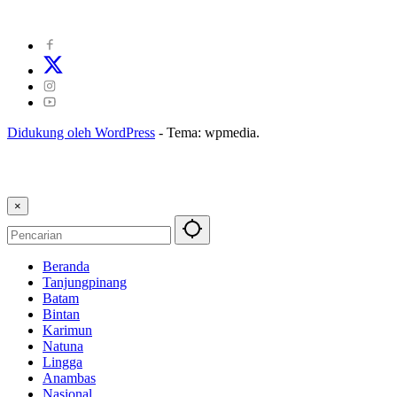
Kode Etik Jurnalistik
|
Pedoman Pemberitaan Ramah Anak
Didukung oleh WordPress
-
Tema: wpmedia.
×
Beranda
Tanjungpinang
Batam
Bintan
Karimun
Natuna
Lingga
Anambas
Nasional