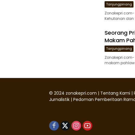
Tanjungpinang
Zonakepri.com-
Kehutanan dan D
Seorang Pr
Makam Pah
Tanjungpinang
Zonakepri.com- 
makam pahlawan
©
2024
zonakepri.com |
Tentang Kami
|
Jurnalistik
|
Pedoman Pemberitaan Rama