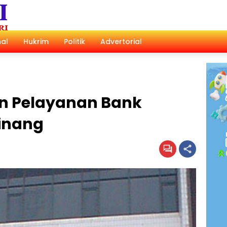
al
Hukrim
Politik
Advertorial
n Pelayanan Bank
inang