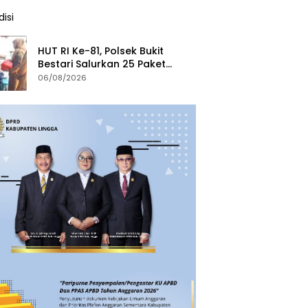
HUT RI Ke-81, Polsek Bukit
Bestari Salurkan 25 Paket
Bansos Untuk Warga di
06/08/2026
Tanjung Unggat