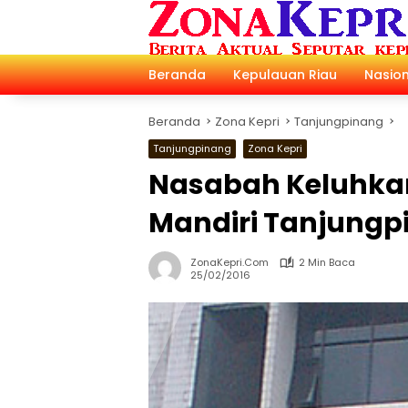
Langsung
ke
konten
Beranda
Kepulauan Riau
Nasion
Beranda
Zona Kepri
Tanjungpinang
Tanjungpinang
Zona Kepri
Nasabah Keluhka
Mandiri Tanjungp
ZonaKepri.com
2 Min Baca
25/02/2016