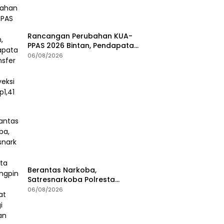
Rancangan Perubahan KUA-
PPAS 2026 Bintan, Pendapatan
Transfer Pusat Diproyeksi Naik
06/08/2026
Rp1,41 Miliar
Berantas Narkoba,
Satresnarkoba Polresta
Tanjungpinang Perkuat Sinergi
06/08/2026
dengan Jasa Ekspedisi