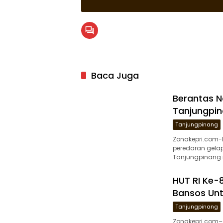
Baca Juga
Berantas N
Tanjungpin
Tanjungpinang
Zonakepri.com
peredaran gelap
Tanjungpinang 
HUT RI Ke-8
Bansos Unt
Tanjungpinang
Zonakepri.com–