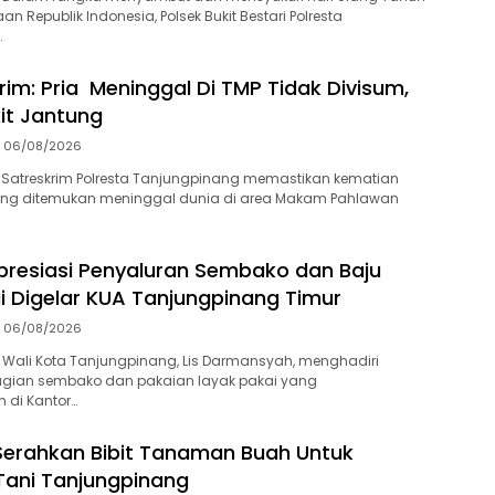
n Republik Indonesia, Polsek Bukit Bestari Polresta
…
rim: Pria Meninggal Di TMP Tidak Divisum,
it Jantung
06/08/2026
 Satreskrim Polresta Tanjungpinang memastikan kematian
 yang ditemukan meninggal dunia di area Makam Pahlawan
presiasi Penyaluran Sembako dan Baju
i Digelar KUA Tanjungpinang Timur
06/08/2026
Wali Kota Tanjungpinang, Lis Darmansyah, menghadiri
gian sembako dan pakaian layak pakai yang
 di Kantor…
Serahkan Bibit Tanaman Buah Untuk
Tani Tanjungpinang