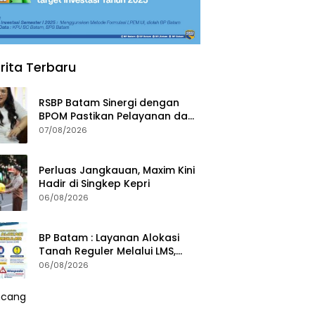
rita Terbaru
RSBP Batam Sinergi dengan
BPOM Pastikan Pelayanan dan
Ketersediaan Obat Aman
07/08/2026
Perluas Jangkauan, Maxim Kini
Hadir di Singkep Kepri
06/08/2026
BP Batam : Layanan Alokasi
Tanah Reguler Melalui LMS,
Waspadai Penipuan Atasnama
06/08/2026
Institusi