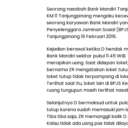
Seorang nasabah Bank Mandiri Tanju
KM 11 Tanjungpinang mengaku kece
seorang karyawan Bank Mandiri ya
Penyelenggara Jaminan Sosial (BPJS
Tanjungpinang 19 Februari 2016.
Kejadian berawal ketika D hendak 
Bank Mandiri sekitar pukul 11.45 WI
merapikan uang. Saat didepan loke
bernama ZR mengatakan loket tutup 
loket tutup tidak terpampang di lo
Terlihat saat itu, loket lain di BP
ruang tungupun masih terlihat nasab
Selanjutnya D bermaksud untuk pul
tutup karena sudah memasuki jam is
Tiba tiba saja, ZR memanggil bali
Kalau tidak ada uang pas tidak dilay