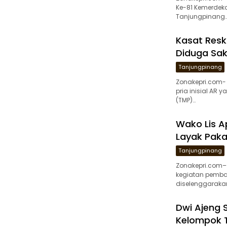
Ke-81 Kemerdekaa
Tanjungpinang
Kasat Resk
Diduga Sak
Tanjungpinang
Zonakepri.com-
pria inisial AR
(TMP)…
Wako Lis A
Layak Paka
Tanjungpinang
Zonakepri.com– 
kegiatan pemba
diselenggarakan
Dwi Ajeng 
Kelompok 