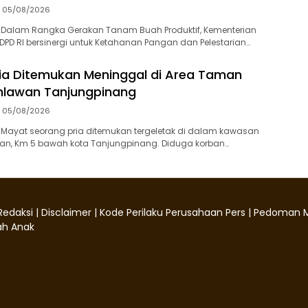
05/08/2026
 Dalam Rangka Gerakan Tanam Buah Produktif, Kementerian
PD RI bersinergi untuk Ketahanan Pangan dan Pelestarian…
ia Ditemukan Meninggal di Area Taman
lawan Tanjungpinang
05/08/2026
‎Mayat seorang pria ditemukan tergeletak di dalam kawasan
, Km 5 bawah kota Tanjungpinang. Diduga korban…
Redaksi
|
Disclaimer
|
Kode Perilaku Perusahaan Pers
|
Pedoman M
h Anak