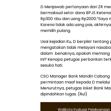
D Menjawab pertanyaan dari ZR me
bermaksud setor dana BPJS Keten
Rp300 ribu dan uang Rp2000.”Saya 
Karena tidak ada uang pas, akhirnya 
memilih pulang.
Usai kejadian itu, D berpikir tentan
mengatakan tidak melayani nasaba
dalam benaknya, apakah memang d
ini? Kenapa petugas perbankan te
sesuka hati.
CSO Manager Bank Mandiri Cabang 
permintaan maaf kepada D melalui se
Menurutnya, petugas loket Bank Man
dipindahkan tugas. (Rul)
Walikota Evaluasi Pelaksanaan