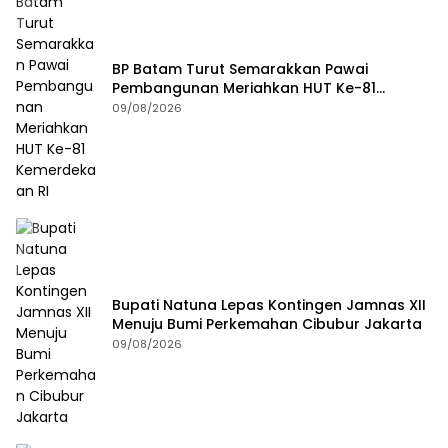
BP Batam Turut Semarakkan Pawai
Pembangunan Meriahkan HUT Ke-81
Kemerdekaan RI
09/08/2026
Bupati Natuna Lepas Kontingen Jamnas XII
Menuju Bumi Perkemahan Cibubur Jakarta
09/08/2026