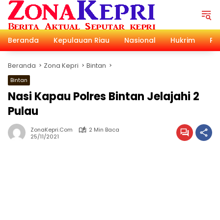
Langsung
ke
konten
Beranda
Kepulauan Riau
Nasional
Hukrim
Pol
Beranda
Zona Kepri
Bintan
Bintan
Nasi Kapau Polres Bintan Jelajahi 2
Pulau
ZonaKepri.com
2 Min Baca
25/11/2021