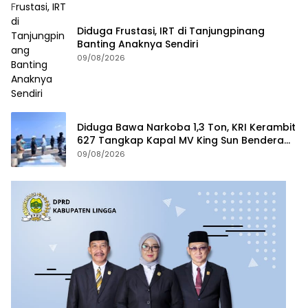
Diduga Frustasi, IRT di Tanjungpinang
Banting Anaknya Sendiri
09/08/2026
Diduga Bawa Narkoba 1,3 Ton, KRI Kerambit
627 Tangkap Kapal MV King Sun Bendera
Tanzania
09/08/2026