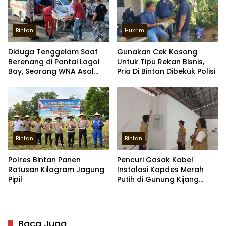
Bintan
Hukrim
Diduga Tenggelam Saat
Gunakan Cek Kosong
Berenang di Pantai Lagoi
Untuk Tipu Rekan Bisnis,
Bay, Seorang WNA Asal
Pria Di Bintan Dibekuk Polisi
Kazakhstan Meninggal
Bintan
Bintan
Polres Bintan Panen
Pencuri Gasak Kabel
Ratusan Kilogram Jagung
Instalasi Kopdes Merah
Pipil
Putih di Gunung Kijang
Bintan
Baca Juga