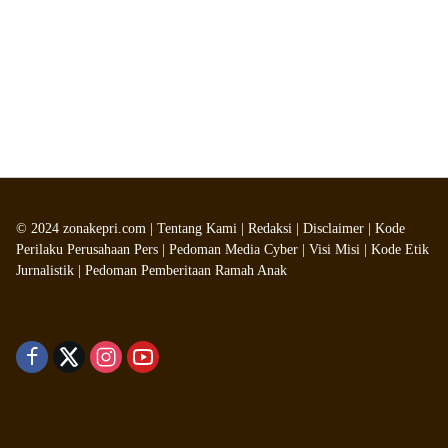
©
2024
zonakepri.com |
Tentang Kami
|
Redaksi
|
Disclaimer
|
Kode
Perilaku Perusahaan Pers
|
Pedoman Media Cyber
|
Visi Misi
|
Kode Etik
Jurnalistik
|
Pedoman Pemberitaan Ramah Anak
Didukung oleh WordPress
-
Tema: wpmedia.