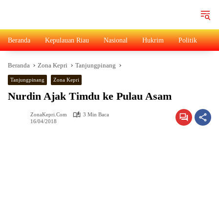
Langsung
ke
konten
Beranda
Kepulauan Riau
Nasional
Hukrim
Politik
Ad
Beranda
Zona Kepri
Tanjungpinang
Tanjungpinang
Zona Kepri
Nurdin Ajak Timdu ke Pulau Asam
ZonaKepri.com
3 Min Baca
16/04/2018