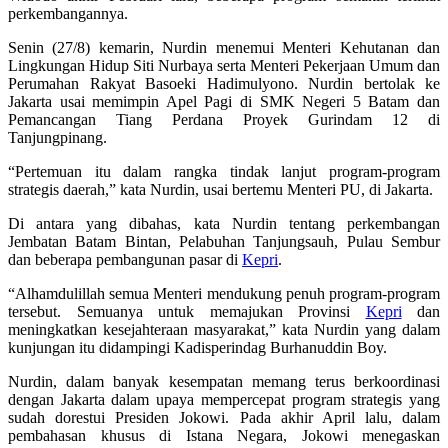
perkembangannya.
Senin (27/8) kemarin, Nurdin menemui Menteri Kehutanan dan
Lingkungan Hidup Siti Nurbaya serta Menteri Pekerjaan Umum dan
Perumahan Rakyat Basoeki Hadimulyono. Nurdin bertolak ke
Jakarta usai memimpin Apel Pagi di SMK Negeri 5 Batam dan
Pemancangan Tiang Perdana Proyek Gurindam 12 di
Tanjungpinang.
“Pertemuan itu dalam rangka tindak lanjut program-program
strategis daerah,” kata Nurdin, usai bertemu Menteri PU, di Jakarta.
Di antara yang dibahas, kata Nurdin tentang perkembangan
Jembatan Batam Bintan, Pelabuhan Tanjungsauh, Pulau Sembur
dan beberapa pembangunan pasar di
Kepri
.
“Alhamdulillah semua Menteri mendukung penuh program-program
tersebut. Semuanya untuk memajukan Provinsi
Kepri
dan
meningkatkan kesejahteraan masyarakat,” kata Nurdin yang dalam
kunjungan itu didampingi Kadisperindag Burhanuddin Boy.
Nurdin, dalam banyak kesempatan memang terus berkoordinasi
dengan Jakarta dalam upaya mempercepat program strategis yang
sudah dorestui Presiden Jokowi. Pada akhir April lalu, dalam
pembahasan khusus di Istana Negara, Jokowi menegaskan