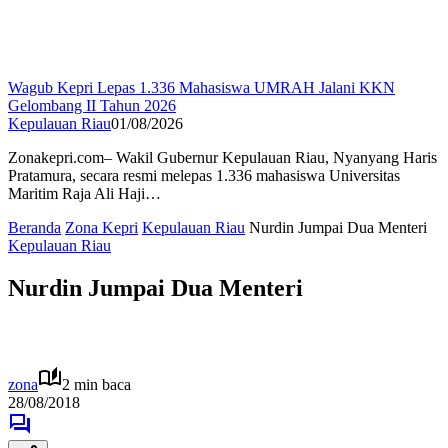
Wagub Kepri Lepas 1.336 Mahasiswa UMRAH Jalani KKN
Gelombang II Tahun 2026
Kepulauan Riau
01/08/2026
Zonakepri.com– Wakil Gubernur Kepulauan Riau, Nyanyang Haris
Pratamura, secara resmi melepas 1.336 mahasiswa Universitas
Maritim Raja Ali Haji…
Beranda
Zona Kepri
Kepulauan Riau
Nurdin Jumpai Dua Menteri
Kepulauan Riau
Nurdin Jumpai Dua Menteri
zona
2 min baca
28/08/2018