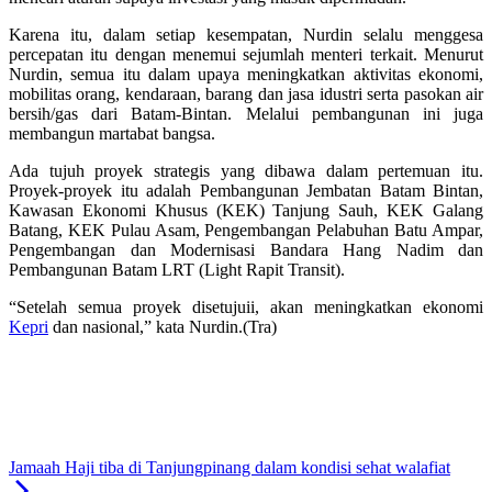
Karena itu, dalam setiap kesempatan, Nurdin selalu menggesa
percepatan itu dengan menemui sejumlah menteri terkait. Menurut
Nurdin, semua itu dalam upaya meningkatkan aktivitas ekonomi,
mobilitas orang, kendaraan, barang dan jasa idustri serta pasokan air
bersih/gas dari Batam-Bintan. Melalui pembangunan ini juga
membangun martabat bangsa.
Ada tujuh proyek strategis yang dibawa dalam pertemuan itu.
Proyek-proyek itu adalah Pembangunan Jembatan Batam Bintan,
Kawasan Ekonomi Khusus (KEK) Tanjung Sauh, KEK Galang
Batang, KEK Pulau Asam, Pengembangan Pelabuhan Batu Ampar,
Pengembangan dan Modernisasi Bandara Hang Nadim dan
Pembangunan Batam LRT (Light Rapit Transit).
“Setelah semua proyek disetujuii, akan meningkatkan ekonomi
Kepri
dan nasional,” kata Nurdin.(Tra)
Jamaah Haji tiba di Tanjungpinang dalam kondisi sehat walafiat