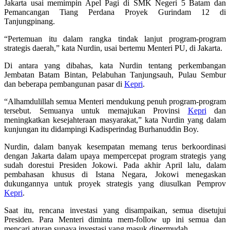
Jakarta usai memimpin Apel Pagi di SMK Negeri 5 Batam dan
Pemancangan Tiang Perdana Proyek Gurindam 12 di
Tanjungpinang.
“Pertemuan itu dalam rangka tindak lanjut program-program
strategis daerah,” kata Nurdin, usai bertemu Menteri PU, di Jakarta.
Di antara yang dibahas, kata Nurdin tentang perkembangan
Jembatan Batam Bintan, Pelabuhan Tanjungsauh, Pulau Sembur
dan beberapa pembangunan pasar di
Kepri
.
“Alhamdulillah semua Menteri mendukung penuh program-program
tersebut. Semuanya untuk memajukan Provinsi
Kepri
dan
meningkatkan kesejahteraan masyarakat,” kata Nurdin yang dalam
kunjungan itu didampingi Kadisperindag Burhanuddin Boy.
Nurdin, dalam banyak kesempatan memang terus berkoordinasi
dengan Jakarta dalam upaya mempercepat program strategis yang
sudah dorestui Presiden Jokowi. Pada akhir April lalu, dalam
pembahasan khusus di Istana Negara, Jokowi menegaskan
dukungannya untuk proyek strategis yang diusulkan Pemprov
Kepri
.
Saat itu, rencana investasi yang disampaikan, semua disetujui
Presiden. Para Menteri diminta mem-follow up ini semua dan
mencari aturan supaya investasi yang masuk dipermudah.