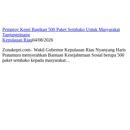
Pemprov Kepri Bagikan 500 Paket Sembako Untuk Masyarakat
Tanjungpinang
Kepulauan Riau
04/08/2026
Zonakepri.com– Wakil Gubernur Kepulauan Riau Nyanyang Haris
Pratamura menyerahkan Bantuan Kesejahteraan Sosial berupa 500
paket sembako kepada masyarakat…