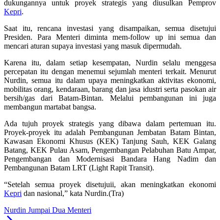
dukungannya untuk proyek strategis yang diusulkan Pemprov
Kepri
.
Saat itu, rencana investasi yang disampaikan, semua disetujui
Presiden. Para Menteri diminta mem-follow up ini semua dan
mencari aturan supaya investasi yang masuk dipermudah.
Karena itu, dalam setiap kesempatan, Nurdin selalu menggesa
percepatan itu dengan menemui sejumlah menteri terkait. Menurut
Nurdin, semua itu dalam upaya meningkatkan aktivitas ekonomi,
mobilitas orang, kendaraan, barang dan jasa idustri serta pasokan air
bersih/gas dari Batam-Bintan. Melalui pembangunan ini juga
membangun martabat bangsa.
Ada tujuh proyek strategis yang dibawa dalam pertemuan itu.
Proyek-proyek itu adalah Pembangunan Jembatan Batam Bintan,
Kawasan Ekonomi Khusus (KEK) Tanjung Sauh, KEK Galang
Batang, KEK Pulau Asam, Pengembangan Pelabuhan Batu Ampar,
Pengembangan dan Modernisasi Bandara Hang Nadim dan
Pembangunan Batam LRT (Light Rapit Transit).
“Setelah semua proyek disetujuii, akan meningkatkan ekonomi
Kepri
dan nasional,” kata Nurdin.(Tra)
Nurdin Jumpai Dua Menteri