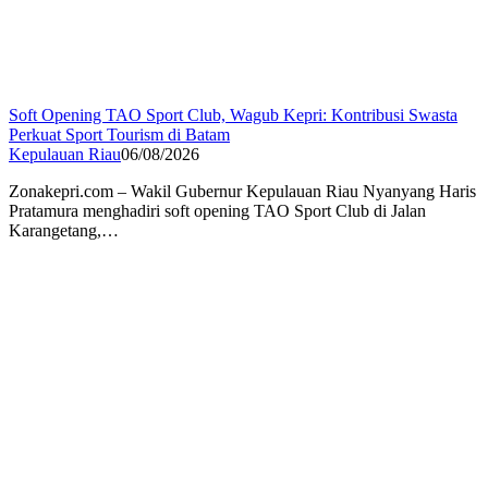
Soft Opening TAO Sport Club, Wagub Kepri: Kontribusi Swasta
Perkuat Sport Tourism di Batam
Kepulauan Riau
06/08/2026
Zonakepri.com – Wakil Gubernur Kepulauan Riau Nyanyang Haris
Pratamura menghadiri soft opening TAO Sport Club di Jalan
Karangetang,…