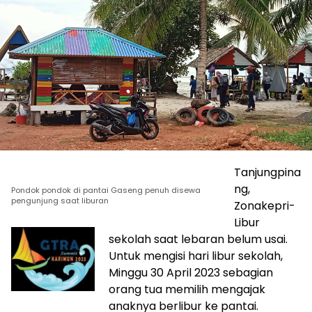
Tanjungpina
ng,
Pondok pondok di pantai Gaseng penuh disewa
pengunjung saat liburan
Zonakepri-
Libur
sekolah saat lebaran belum usai.
Untuk mengisi hari libur sekolah,
Minggu 30 April 2023 sebagian
orang tua memilih mengajak
anaknya berlibur ke pantai.