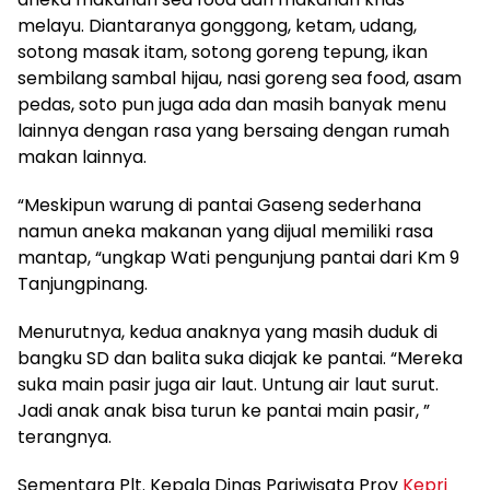
melayu. Diantaranya gonggong, ketam, udang,
sotong masak itam, sotong goreng tepung, ikan
sembilang sambal hijau, nasi goreng sea food, asam
pedas, soto pun juga ada dan masih banyak menu
lainnya dengan rasa yang bersaing dengan rumah
makan lainnya.
“Meskipun warung di pantai Gaseng sederhana
namun aneka makanan yang dijual memiliki rasa
mantap, “ungkap Wati pengunjung pantai dari Km 9
Tanjungpinang.
Menurutnya, kedua anaknya yang masih duduk di
bangku SD dan balita suka diajak ke pantai. “Mereka
suka main pasir juga air laut. Untung air laut surut.
Jadi anak anak bisa turun ke pantai main pasir, ”
terangnya.
Sementara Plt. Kepala Dinas Pariwisata Prov
Kepri