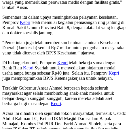
warga yang memerlukan perawatan medis dengan fasilitas gratis,”
tambah Ansar.
Sementara itu dalam upaya meningkatkan pelayanan kesehatan,
Pemprov
Kepri
telah memulai kegiatan pemasangan ring jantung di
Rumah Sakit Umum Provinsi Batu 8, dengan alat-alat yang lengkap
dan dokter spesialis jantung.
“Pemerintah juga telah memberikan bantuan Jaminan Kesehatan
Daerah (Jamkesda) senilai Rp7 miliar untuk pengobatan masyarakat
yang tidak dicover oleh BPJS Kesehatan,” ujarnya.
Di bidang ekonomi, Pemprov
Kepri
telah bekerja sama dengan
Bank Riau
Kepri
Syariah untuk menyediakan pinjaman modal
usaha tanpa bunga sebesar Rp40 juta. Selain itu, Pemprov
Kepri
juga memprogramkan BPJS Ketenagakerjaan untuk nelayan.
Terakhir Gubernur Ansar Ahmad berpesan kepada seluruh
masyarakat agar selalu membimbing anak-anak mereka untuk
belajar dengan sungguh-sungguh, karena mereka adalah aset
berharga bagi masa depan
Kepri
.
Acara ini dihadiri oleh sejumlah tokoh masyarakat, termasuk Ustadz
Abdul Rahman LC, Ketua DKM Masjid Darusallam Bapak
Munajad, Kombes Pol PUR Drs. Farid Ahmad Sholeh, serta para
ketua RW dan RT, tokoh agama, tokoh pemuda, ibu-ibu majelis