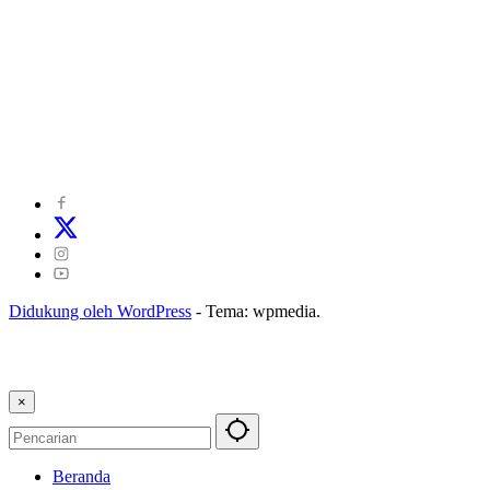
©
2024
zonakepri.com |
Tentang Kami
|
Redaksi
|
Disclaimer
|
Kode Perilaku Perusahaan Pers
|
Pedoman Media Cyber
|
Visi Misi
|
Kode Etik Jurnalistik
|
Pedoman Pemberitaan Ramah Anak
Didukung oleh WordPress
-
Tema: wpmedia.
×
Beranda