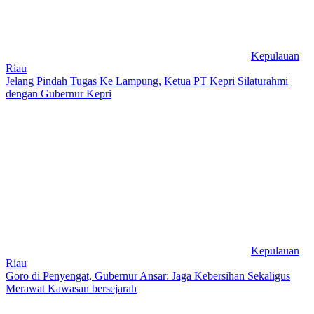
Kepulauan
Riau
Jelang Pindah Tugas Ke Lampung, Ketua PT Kepri Silaturahmi
dengan Gubernur Kepri
Kepulauan
Riau
Goro di Penyengat, Gubernur Ansar: Jaga Kebersihan Sekaligus
Merawat Kawasan bersejarah