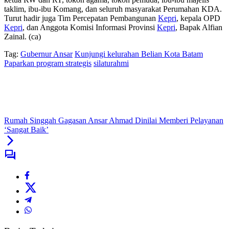
taklim, ibu-ibu Komang, dan seluruh masyarakat Perumahan KDA.
Turut hadir juga Tim Percepatan Pembangunan
Kepri
, kepala OPD
Kepri
, dan Anggota Komisi Informasi Provinsi
Kepri
, Bapak Alfian
Zainal. (ca)
Tag:
Gubernur Ansar
Kunjungi kelurahan Belian Kota Batam
Paparkan program strategis
silaturahmi
Rumah Singgah Gagasan Ansar Ahmad Dinilai Memberi Pelayanan
‘Sangat Baik’