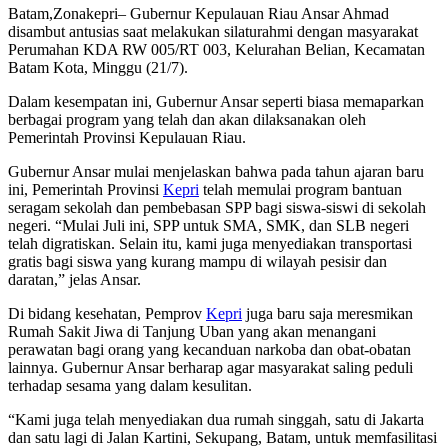
Batam,Zonakepri– Gubernur Kepulauan Riau Ansar Ahmad
disambut antusias saat melakukan silaturahmi dengan masyarakat
Perumahan KDA RW 005/RT 003, Kelurahan Belian, Kecamatan
Batam Kota, Minggu (21/7).
Dalam kesempatan ini, Gubernur Ansar seperti biasa memaparkan
berbagai program yang telah dan akan dilaksanakan oleh
Pemerintah Provinsi Kepulauan Riau.
Gubernur Ansar mulai menjelaskan bahwa pada tahun ajaran baru
ini, Pemerintah Provinsi
Kepri
telah memulai program bantuan
seragam sekolah dan pembebasan SPP bagi siswa-siswi di sekolah
negeri. “Mulai Juli ini, SPP untuk SMA, SMK, dan SLB negeri
telah digratiskan. Selain itu, kami juga menyediakan transportasi
gratis bagi siswa yang kurang mampu di wilayah pesisir dan
daratan,” jelas Ansar.
Di bidang kesehatan, Pemprov
Kepri
juga baru saja meresmikan
Rumah Sakit Jiwa di Tanjung Uban yang akan menangani
perawatan bagi orang yang kecanduan narkoba dan obat-obatan
lainnya. Gubernur Ansar berharap agar masyarakat saling peduli
terhadap sesama yang dalam kesulitan.
“Kami juga telah menyediakan dua rumah singgah, satu di Jakarta
dan satu lagi di Jalan Kartini, Sekupang, Batam, untuk memfasilitasi