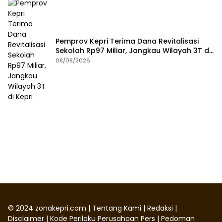
Pemprov Kepri Terima Dana Revitalisasi
Sekolah Rp97 Miliar, Jangkau Wilayah 3T di
Kepri
08/08/2026
©
2024
zonakepri.com |
Tentang Kami
|
Redaksi
|
Disclaimer
|
Kode Perilaku Perusahaan Pers
|
Pedoman