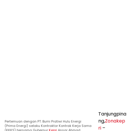
Tanjungpina
ng,
Zonakep
Pertemuan dengan PT. Bumi Pratiwi Hulu Energi
(Prima Energi) selaku Kontraktor Kontrak Kerja Sama
ri
–
(KKKS) bersama Gubernur
Kepri
Ansar Ahmad