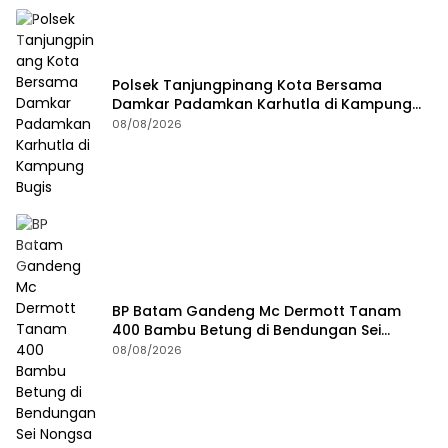
Polsek Tanjungpinang Kota Bersama
Damkar Padamkan Karhutla di Kampung
Bugis
08/08/2026
BP Batam Gandeng Mc Dermott Tanam
400 Bambu Betung di Bendungan Sei
Nongsa
08/08/2026