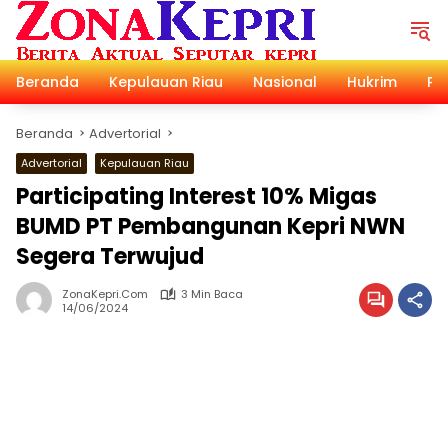
Langsung
ke
konten
Beranda
Kepulauan Riau
Nasional
Hukrim
Pol
Beranda
Advertorial
Advertorial
Kepulauan Riau
Participating Interest 10% Migas
BUMD PT Pembangunan Kepri NWN
Segera Terwujud
ZonaKepri.com
3 Min Baca
14/06/2024