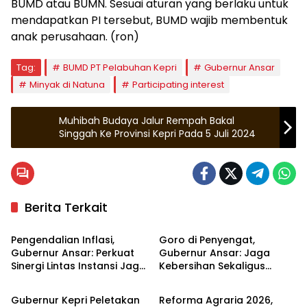
BUMD atau BUMN. Sesuai aturan yang berlaku untuk
mendapatkan PI tersebut, BUMD wajib membentuk
anak perusahaan. (ron)
Tag:
BUMD PT Pelabuhan Kepri
Gubernur Ansar
Minyak di Natuna
Participating interest
Muhibah Budaya Jalur Rempah Bakal
Singgah Ke Provinsi Kepri Pada 5 Juli 2024
Berita Terkait
Kepulauan Riau
Kepulauan Riau
Pengendalian Inflasi,
Goro di Penyengat,
Gubernur Ansar: Perkuat
Gubernur Ansar: Jaga
Sinergi Lintas Instansi Jaga
Kebersihan Sekaligus
Kepulauan Riau
Kepulauan Riau
Stabilitas Harga
Merawat Kawasan
bersejarah
Gubernur Kepri Peletakan
Reforma Agraria 2026,