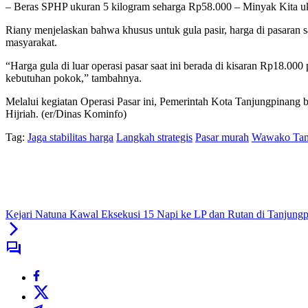
– Beras SPHP ukuran 5 kilogram seharga Rp58.000 – Minyak Kita uku
Riany menjelaskan bahwa khusus untuk gula pasir, harga di pasaran sa
masyarakat.
“Harga gula di luar operasi pasar saat ini berada di kisaran Rp18.
kebutuhan pokok,” tambahnya.
Melalui kegiatan Operasi Pasar ini, Pemerintah Kota Tanjungpinang 
Hijriah. (er/Dinas Kominfo)
Tag:
Jaga stabilitas harga
Langkah strategis
Pasar murah
Wawako Tan
Kejari Natuna Kawal Eksekusi 15 Napi ke LP dan Rutan di Tanjung