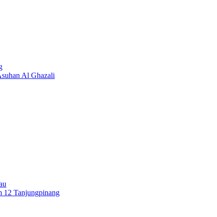
g
suhan Al Ghazali
au
 12 Tanjungpinang