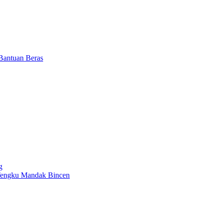
 Bantuan Beras
g
 Tengku Mandak Bincen