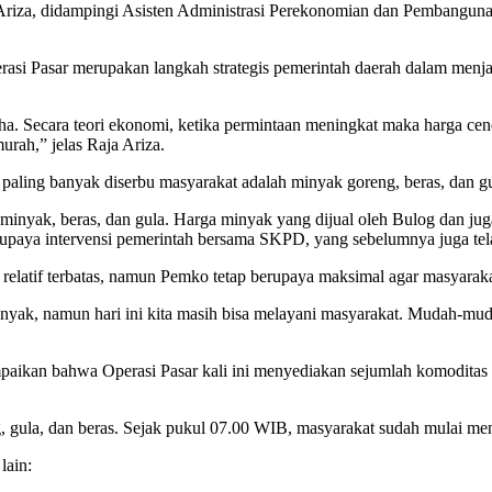
 Ariza, didampingi Asisten Administrasi Perekonomian dan Pembanguna
si Pasar merupakan langkah strategis pemerintah daerah dalam menjag
ha. Secara teori ekonomi, ketika permintaan meningkat maka harga cend
rah,” jelas Raja Ariza.
paling banyak diserbu masyarakat adalah minyak goreng, beras, dan gu
k minyak, beras, dan gula. Harga minyak yang dijual oleh Bulog dan 
 upaya intervensi pemerintah bersama SKPD, yang sebelumnya juga tela
relatif terbatas, namun Pemko tetap berupaya maksimal agar masyarakat
nyak, namun hari ini kita masih bisa melayani masyarakat. Mudah-muda
paikan bahwa Operasi Pasar kali ini menyediakan sejumlah komoditas
 gula, dan beras. Sejak pukul 07.00 WIB, masyarakat sudah mulai men
lain: