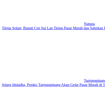
Natuna
Tinjau Selaut, Bupati Cen Sui Lan Tinjau Pasar Murah dan Salurkan
Tanjungpinan
Jelang Iduladha, Pemko Tanjungpinang Akan Gelar Pasar Murah di