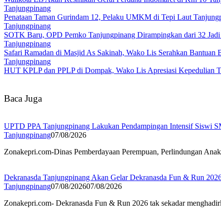
Tanjungpinang
Penataan Taman Gurindam 12, Pelaku UMKM di Tepi Laut Tanjungp
Tanjungpinang
SOTK Baru, OPD Pemko Tanjungpinang Dirampingkan dari 32 Jadi
Tanjungpinang
Safari Ramadan di Masjid As Sakinah, Wako Lis Serahkan Bantuan
Tanjungpinang
HUT KPLP dan PPLP di Dompak, Wako Lis Apresiasi Kepedulian T
Baca Juga
UPTD PPA Tanjungpinang Lakukan Pendampingan Intensif Siswi S
Tanjungpinang
07/08/2026
Zonakepri.com-Dinas Pemberdayaan Perempuan, Perlindungan Ana
Dekranasda Tanjungpinang Akan Gelar Dekranasda Fun & Run 20
Tanjungpinang
07/08/2026
07/08/2026
Zonakepri.com- Dekranasda Fun & Run 2026 tak sekadar menghadirk