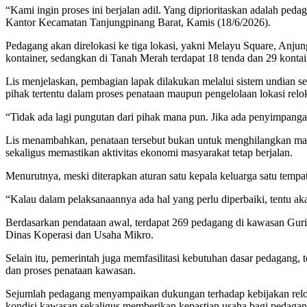
“Kami ingin proses ini berjalan adil. Yang diprioritaskan adalah ped
Kantor Kecamatan Tanjungpinang Barat, Kamis (18/6/2026).
Pedagang akan direlokasi ke tiga lokasi, yakni Melayu Square, Anju
kontainer, sedangkan di Tanah Merah terdapat 18 tenda dan 29 kontai
Lis menjelaskan, pembagian lapak dilakukan melalui sistem undian s
pihak tertentu dalam proses penataan maupun pengelolaan lokasi relok
“Tidak ada lagi pungutan dari pihak mana pun. Jika ada penyimpangan
Lis menambahkan, penataan tersebut bukan untuk menghilangkan mata p
sekaligus memastikan aktivitas ekonomi masyarakat tetap berjalan.
Menurutnya, meski diterapkan aturan satu kepala keluarga satu tempat 
“Kalau dalam pelaksanaannya ada hal yang perlu diperbaiki, tentu akan
Berdasarkan pendataan awal, terdapat 269 pedagang di kawasan Gurind
Dinas Koperasi dan Usaha Mikro.
Selain itu, pemerintah juga memfasilitasi kebutuhan dasar pedagang
dan proses penataan kawasan.
Sejumlah pedagang menyampaikan dukungan terhadap kebijakan reloka
kondisi kawasan sekaligus memberikan kepastian usaha bagi pedagan