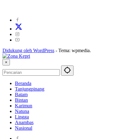
©
2024
zonakepri.com |
Tentang Kami
|
Redaksi
|
Disclaimer
|
Kode P
Didukung oleh WordPress
-
Tema: wpmedia.
×
Beranda
Tanjungpinang
Batam
Bintan
Karimun
Natuna
Lingga
Anambas
Nasional