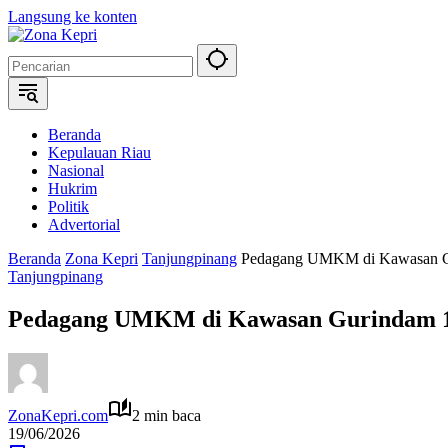
Langsung ke konten
Beranda
Kepulauan Riau
Nasional
Hukrim
Politik
Advertorial
Beranda
Zona Kepri
Tanjungpinang
Pedagang UMKM di Kawasan Gur
Tanjungpinang
Pedagang UMKM di Kawasan Gurindam 12 
ZonaKepri.com
2 min baca
19/06/2026