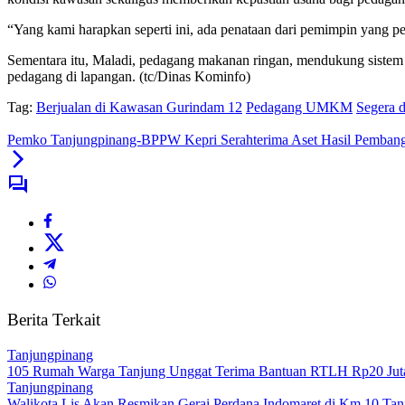
“Yang kami harapkan seperti ini, ada penataan dari pemimpin yang p
Sementara itu, Maladi, pedagang makanan ringan, mendukung sistem un
pedagang di lapangan. (tc/Dinas Kominfo)
Tag:
Berjualan di Kawasan Gurindam 12
Pedagang UMKM
Segera d
Pemko Tanjungpinang-BPPW Kepri Serahterima Aset Hasil Pemban
Berita Terkait
Tanjungpinang
105 Rumah Warga Tanjung Unggat Terima Bantuan RTLH Rp20 Jut
Tanjungpinang
Walikota Lis Akan Resmikan Gerai Perdana Indomaret di Km 10 Ta