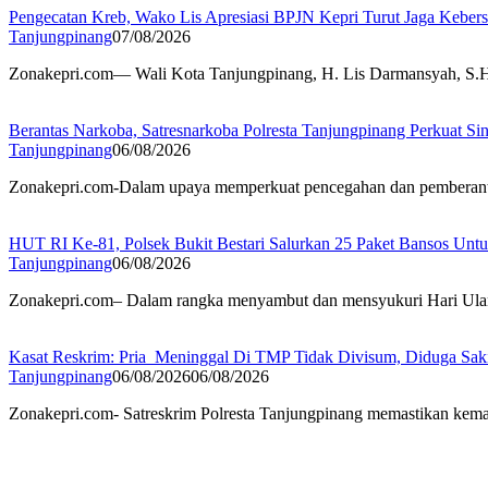
Pengecatan Kreb, Wako Lis Apresiasi BPJN Kepri Turut Jaga Keber
Tanjungpinang
07/08/2026
Zonakepri.com— Wali Kota Tanjungpinang, H. Lis Darmansyah, S.H.,
Berantas Narkoba, Satresnarkoba Polresta Tanjungpinang Perkuat Sin
Tanjungpinang
06/08/2026
Zonakepri.com-Dalam upaya memperkuat pencegahan dan pemberantasa
HUT RI Ke-81, Polsek Bukit Bestari Salurkan 25 Paket Bansos Unt
Tanjungpinang
06/08/2026
Zonakepri.com– Dalam rangka menyambut dan mensyukuri Hari Ulan
Kasat Reskrim: Pria Meninggal Di TMP Tidak Divisum, Diduga Sak
Tanjungpinang
06/08/2026
06/08/2026
Zonakepri.com- Satreskrim Polresta Tanjungpinang memastikan kem