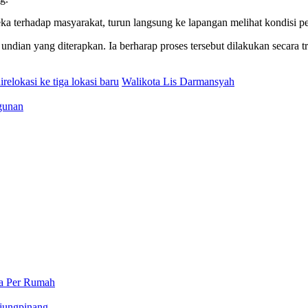
eka terhadap masyarakat, turun langsung ke lapangan melihat kondisi 
dian yang diterapkan. Ia berharap proses tersebut dilakukan secara t
irelokasi ke tiga lokasi baru
Walikota Lis Darmansyah
gunan
a Per Rumah
njungpinang