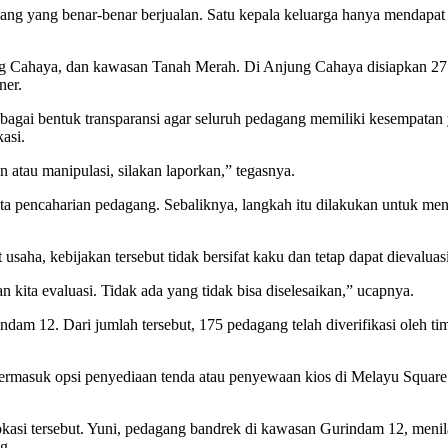
agang yang benar-benar berjualan. Satu kepala keluarga hanya mendapat 
ng Cahaya, dan kawasan Tanah Merah. Di Anjung Cahaya disiapkan 27 t
ner.
ebagai bentuk transparansi agar seluruh pedagang memiliki kesempatan
asi.
 atau manipulasi, silakan laporkan,” tegasnya.
encaharian pedagang. Sebaliknya, langkah itu dilakukan untuk mencipt
usaha, kebijakan tersebut tidak bersifat kaku dan tetap dapat dievaluasi
 kita evaluasi. Tidak ada yang tidak bisa diselesaikan,” ucapnya.
am 12. Dari jumlah tersebut, 175 pedagang telah diverifikasi oleh ti
, termasuk opsi penyediaan tenda atau penyewaan kios di Melayu Squar
si tersebut. Yuni, pedagang bandrek di kawasan Gurindam 12, menila
g.