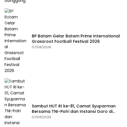
BP Batam Gelar Batam Prime International
Grassroot Football Festival 2026
07/08/2026
Sambut HUT RI ke-81, Camat Syuparman
Bersama TNI-Polri dan Instansi Goro di
Pantai Piwang
07/08/2026