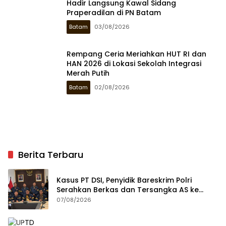
Hadir Langsung Kawal Sidang
Praperadilan di PN Batam
Batam
03/08/2026
Rempang Ceria Meriahkan HUT RI dan
HAN 2026 di Lokasi Sekolah Integrasi
Merah Putih
Batam
02/08/2026
Berita Terbaru
Kasus PT DSI, Penyidik Bareskrim Polri
Serahkan Berkas dan Tersangka AS ke
Kejari Depok
07/08/2026