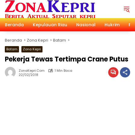
Langsung
ke
konten
Beranda
Kepulauan Riau
Nasional
Hukrim
Pol
Beranda
Zona Kepri
Batam
Batam
Zona Kepri
Pekerja Tewas Tertimpa Crane Putus
ZonaKepri.com
1 Min Baca
22/02/2018