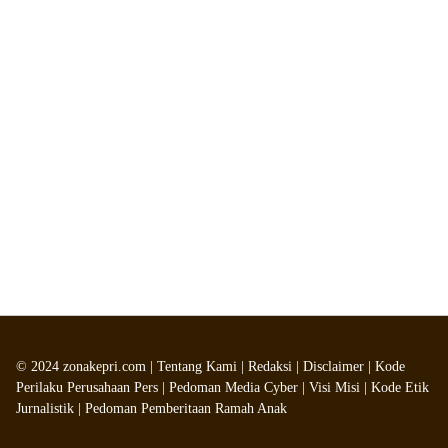
©
2024
zonakepri.com |
Tentang Kami
|
Redaksi
|
Disclaimer
|
Kode
Perilaku Perusahaan Pers
|
Pedoman Media Cyber
|
Visi Misi
|
Kode Etik
Jurnalistik
|
Pedoman Pemberitaan Ramah Anak