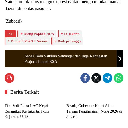
Natuna untuk terus mengukir prestasi dan mengharumkan nama
daerah di pentas nasional.
(Zubadri)
Tag:
Ajang Popnas 2025
Di Jakarta
Pelajar SMAN 1 Natuna
Raih perunggu
Sepak Bola Satukan Semangat dan Jaga Kebugaran
Prajurit Lanud RSA
Berita Terkait
Kepulauan Riau
Kepulauan Riau
Tim Voli Putra LAC Kepri
Besok, Gubernur Kepri Akan
Berangkat Ke Jakarta, Ikuti
Terima Penghargaan NGA 2026 di
Kejurnas U-18
Jakarta
Batam
Batam