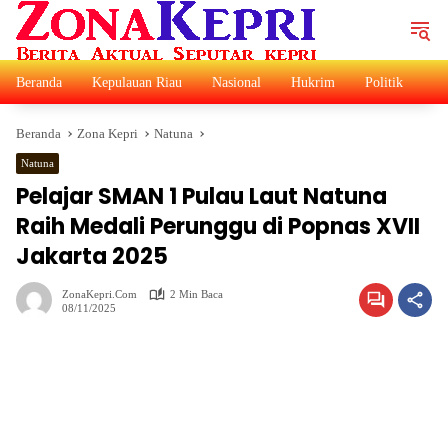
Langsung
ke
konten
Beranda
Kepulauan Riau
Nasional
Hukrim
Politik
Ad
Beranda
Zona Kepri
Natuna
Natuna
Pelajar SMAN 1 Pulau Laut Natuna
Raih Medali Perunggu di Popnas XVII
Jakarta 2025
ZonaKepri.com
2 Min Baca
08/11/2025