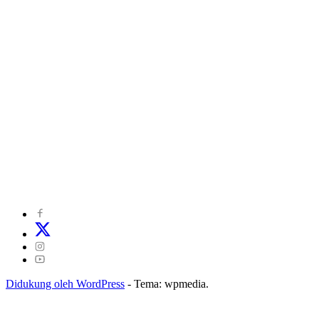
©
2024
zonakepri.com |
Tentang Kami
|
Redaksi
|
Disclaimer
|
Kode Perilaku Perusahaan Pers
|
Pedoman Media Cyber
|
Visi Misi
|
Kode Etik Jurnalistik
|
Pedoman Pemberitaan Ramah Anak
Didukung oleh WordPress
-
Tema: wpmedia.