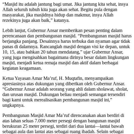
“Masjid itu adalah jantung bagi umat. Jika jantung kita sehat, insya
Allah seluruh tubuh kita juga akan sehat. Begitu pula dengan
masyarakat, jika masjidnya hidup dan makmur, insya Allah
rezekinya juga akan baik,” katanya.
Lebih lanjut, Gubernur Ansar memberikan pesan penting dalam
perencanaan dan pembangunan masjid. “Pembangunan masjid harus
berjangka panjang. Desainnya harus terbuka dan nyaman agar tidak
panas di dalamnya. Rancanglah masjid dengan visi ke depan, untuk
10, 15, atau bahkan 20 tahun mendatang,” ujar Gubernur Ansar,
yang juga mengisahkan bagaimana dirinya besar dalam lingkungan
masjid, menjadi ketua remaja masjid dan aktif dalam berbagai
kegiatan keagamaan.
Ketua Yayasan Amar Ma’ruf, H. Muqtafin, menyampaikan
apresiasinya atas dukungan yang diberikan oleh Gubernur Ansar.
“Gubernur Ansar adalah seorang yang ahli dalam sholawat, sholat,
dan urusan masjid. Dukungan beliau menjadi semangat tersendiri
bagi kami untuk merealisasikan pembangunan masjid ini,”
ungkapnya.
Pembangunan Masjid Amar Ma’ruf direncanakan akan berdiri di
atas lahan seluas 7.000 meter persegi dengan bangunan masjid
berukuran 25 meter persegi, terdiri dari dua lantai—lantai bawah
sebagai aula dan lantai atas sebagai ruang ibadah. Selain sebagai