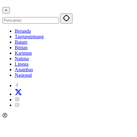
×
Beranda
Tanjungpinang
Batam
Bintan
Karimun
Natuna
Lingga
Anambas
Nasional