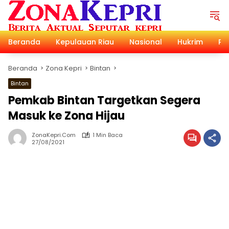
Langsung
ke
konten
Beranda
Kepulauan Riau
Nasional
Hukrim
Pol
Beranda
Zona Kepri
Bintan
Bintan
Pemkab Bintan Targetkan Segera
Masuk ke Zona Hijau
ZonaKepri.com
1 Min Baca
27/08/2021