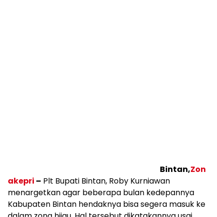
Bintan,
Zon
akepri
–
Plt Bupati Bintan, Roby Kurniawan
menargetkan agar beberapa bulan kedepannya
Kabupaten Bintan hendaknya bisa segera masuk ke
dalam zona hijau. Hal tersebut dikatakannya usai