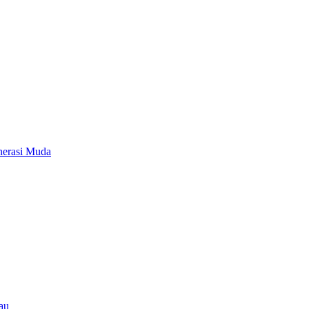
nerasi Muda
au