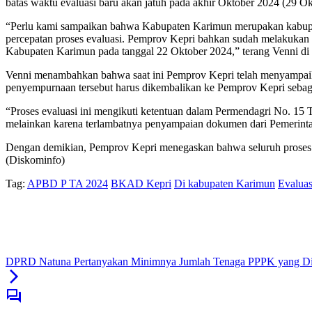
batas waktu evaluasi baru akan jatuh pada akhir Oktober 2024 (29 O
“Perlu kami sampaikan bahwa Kabupaten Karimun merupakan kabupa
percepatan proses evaluasi. Pemprov Kepri bahkan sudah melakukan
Kabupaten Karimun pada tanggal 22 Oktober 2024,” terang Venni di 
Venni menambahkan bahwa saat ini Pemprov Kepri telah menyampaikan
penyempurnaan tersebut harus dikembalikan ke Pemprov Kepri seba
“Proses evaluasi ini mengikuti ketentuan dalam Permendagri No. 15
melainkan karena terlambatnya penyampaian dokumen dari Pemerinta
Dengan demikian, Pemprov Kepri menegaskan bahwa seluruh proses ev
(Diskominfo)
Tag:
APBD P TA 2024
BKAD Kepri
Di kabupaten Karimun
Evalua
DPRD Natuna Pertanyakan Minimnya Jumlah Tenaga PPPK yang Di