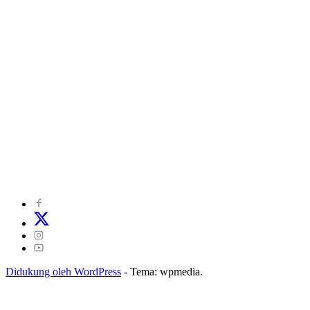
©
2024
zonakepri.com |
Tentang Kami
|
Redaksi
|
Disclaimer
|
Kode Perilaku Perusahaan Pers
|
Pedoman Media Cyber
|
Visi Misi
|
Kode Etik Jurnalistik
|
Pedoman Pemberitaan Ramah Anak
Didukung oleh WordPress
-
Tema: wpmedia.