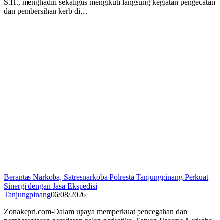
S.H., menghadiri sekaligus mengikuti langsung kegiatan pengecatan
dan pembersihan kerb di…
Berantas Narkoba, Satresnarkoba Polresta Tanjungpinang Perkuat
Sinergi dengan Jasa Ekspedisi
Tanjungpinang
06/08/2026
Zonakepri.com-Dalam upaya memperkuat pencegahan dan