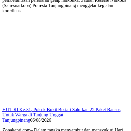
pemberantasan peredaran gelap narkotika, Satuan Reserse Narkoba
(Satresnarkoba) Polresta Tanjungpinang menggelar kegiatan
koordinasi…
HUT RI Ke-81, Polsek Bukit Bestari Salurkan 25 Paket Bansos
Untuk Warga di Tanjung Unggat
Tanjungpinang
06/08/2026
Zonakepri.com– Dalam rangka menyambut dan mensyukuri Hari