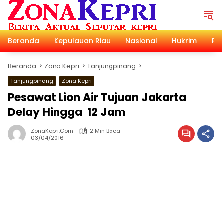
Langsung
ke
konten
Beranda
Kepulauan Riau
Nasional
Hukrim
Pol
Beranda
Zona Kepri
Tanjungpinang
Tanjungpinang
Zona Kepri
Pesawat Lion Air Tujuan Jakarta
Delay Hingga 12 Jam
ZonaKepri.com
2 Min Baca
03/04/2016