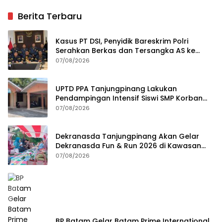
Berita Terbaru
Kasus PT DSI, Penyidik Bareskrim Polri
Serahkan Berkas dan Tersangka AS ke
Kejari Depok
07/08/2026
UPTD PPA Tanjungpinang Lakukan
Pendampingan Intensif Siswi SMP Korban
Asusila
07/08/2026
Dekranasda Tanjungpinang Akan Gelar
Dekranasda Fun & Run 2026 di Kawasan
Gedung Gonggong
07/08/2026
BP Batam Gelar Batam Prime International