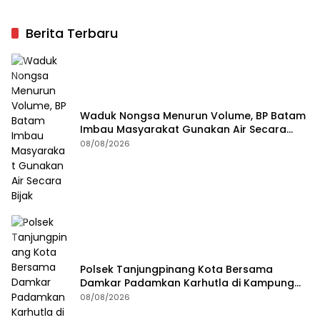
Berita Terbaru
Waduk Nongsa Menurun Volume, BP Batam
Imbau Masyarakat Gunakan Air Secara
Bijak
08/08/2026
Polsek Tanjungpinang Kota Bersama
Damkar Padamkan Karhutla di Kampung
Bugis
08/08/2026