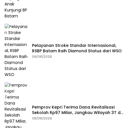
Pelayanan Stroke Standar Internasional,
RSBP Batam Raih Diamond Status dari WSO
08/08/2026
Pemprov Kepri Terima Dana Revitalisasi
Sekolah Rp97 Miliar, Jangkau Wilayah 3T di
Kepri
08/08/2026