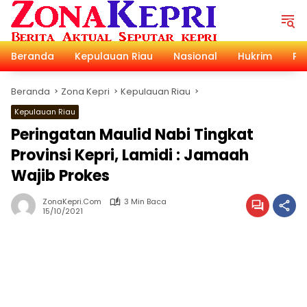
Langsung
ke
konten
Beranda
Kepulauan Riau
Nasional
Hukrim
Pol
Beranda
Zona Kepri
Kepulauan Riau
Kepulauan Riau
Peringatan Maulid Nabi Tingkat
Provinsi Kepri, Lamidi : Jamaah
Wajib Prokes
ZonaKepri.com
3 Min Baca
15/10/2021