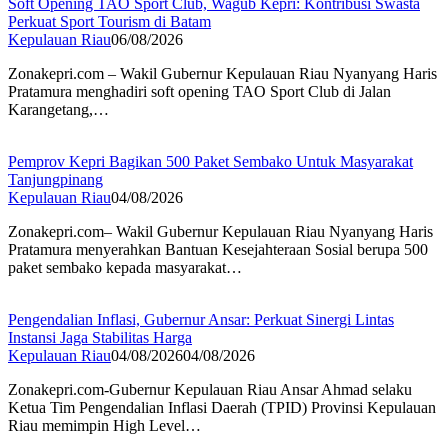
Soft Opening TAO Sport Club, Wagub Kepri: Kontribusi Swasta
Perkuat Sport Tourism di Batam
Kepulauan Riau
06/08/2026
Zonakepri.com – Wakil Gubernur Kepulauan Riau Nyanyang Haris
Pratamura menghadiri soft opening TAO Sport Club di Jalan
Karangetang,…
Pemprov Kepri Bagikan 500 Paket Sembako Untuk Masyarakat
Tanjungpinang
Kepulauan Riau
04/08/2026
Zonakepri.com– Wakil Gubernur Kepulauan Riau Nyanyang Haris
Pratamura menyerahkan Bantuan Kesejahteraan Sosial berupa 500
paket sembako kepada masyarakat…
Pengendalian Inflasi, Gubernur Ansar: Perkuat Sinergi Lintas
Instansi Jaga Stabilitas Harga
Kepulauan Riau
04/08/2026
04/08/2026
Zonakepri.com-Gubernur Kepulauan Riau Ansar Ahmad selaku
Ketua Tim Pengendalian Inflasi Daerah (TPID) Provinsi Kepulauan
Riau memimpin High Level…