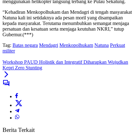
menggunakan helikopter langsung terbang ke Pulau Sekatung.
“Kehadiran Menkopolhukam dan Mendagri di tengah masyarakat
Natuna kali ini setidaknya ada pesan moril yang disampaikan
kepada masyarakat. Terutama menumbuhkan semangat menjaga
persatuan dan kesatuan serta menjaga keutuhan NKRI,” tutup
Gubernur.(***)
Tag:
Batas negara
Mendagri
Menkopolhukam
Natuna
Perkuat
militer
Workshop PAUD Holistik dan Integratif Diharapkan Wujudkan
Kepri Zero Stunting
Berita Terkait