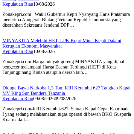
Kepulauan Riau
10/08/2026
Zonakepri.com– Wakil Gubernur Kepri Nyanyang Haris Pratamura
menerima Anugerah Bintang Veteran Republik Indonesia yang
diserahkan Sekretaris Jenderal DPP…
MINYAKITA Melebihi HET, LPK Kepri Minta Kejati Dalami
Kerugian Ekonomi Masyarakat
Kepulauan Riau
10/08/2026
Zonakepri.com-Harga minyak goreng MINYAKITA yang dijual
pengecer melampaui Harga Eceran Tertinggi (HET) di Kota
Tanjungpinang-Bintan ataupun daerah lain…
Diduga Bawa Narkoba 1,3 Ton, KRI Kerambit 627 Tangkap Kapal
MV King Sun Bendera Tanzania
Kepulauan Riau
09/08/2026
09/08/2026
Zonakepri.com-KRI Kerambit-627, Satuan Kapal Cepat Koarmada
I yang sedang melaksanakan tugas operasi di bawah BKO Guspurla
Koarmada I…