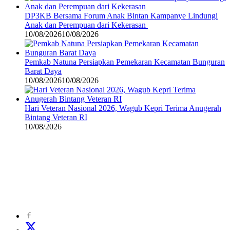
DP3KB Bersama Forum Anak Bintan Kampanye Lindungi
Anak dan Perempuan dari Kekerasan
10/08/2026
10/08/2026
Pemkab Natuna Persiapkan Pemekaran Kecamatan Bunguran
Barat Daya
10/08/2026
10/08/2026
Hari Veteran Nasional 2026, Wagub Kepri Terima Anugerah
Bintang Veteran RI
10/08/2026
©
2024
zonakepri.com |
Tentang Kami
|
Redaksi
|
Disclaimer
|
Kode Perilaku Perusahaan Pers
|
Pedoman Media Cyber
|
Visi Misi
|
Kode Etik Jurnalistik
|
Pedoman Pemberitaan Ramah Anak