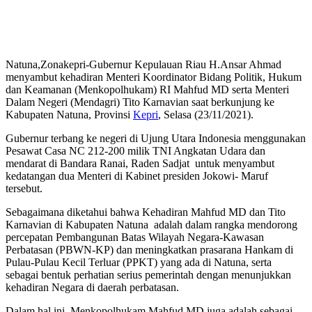
Natuna,Zonakepri-Gubernur Kepulauan Riau H.Ansar Ahmad
menyambut kehadiran Menteri Koordinator Bidang Politik, Hukum
dan Keamanan (Menkopolhukam) RI Mahfud MD serta Menteri
Dalam Negeri (Mendagri) Tito Karnavian saat berkunjung ke
Kabupaten Natuna, Provinsi
Kepri
, Selasa (23/11/2021).
Gubernur terbang ke negeri di Ujung Utara Indonesia menggunakan
Pesawat Casa NC 212-200 milik TNI Angkatan Udara dan
mendarat di Bandara Ranai, Raden Sadjat untuk menyambut
kedatangan dua Menteri di Kabinet presiden Jokowi- Maruf
tersebut.
Sebagaimana diketahui bahwa Kehadiran Mahfud MD dan Tito
Karnavian di Kabupaten Natuna adalah dalam rangka mendorong
percepatan Pembangunan Batas Wilayah Negara-Kawasan
Perbatasan (PBWN-KP) dan meningkatkan prasarana Hankam di
Pulau-Pulau Kecil Terluar (PPKT) yang ada di Natuna, serta
sebagai bentuk perhatian serius pemerintah dengan menunjukkan
kehadiran Negara di daerah perbatasan.
Dalam hal ini, Menkopolhukam Mahfud MD juga adalah sebagai