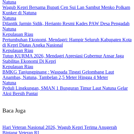
Natuna
Wagub Kepri Bersama Bupati Cen Sui Lan Sambut Menko Polkam
Kunker di Natuna
Natuna
Dilantik Jarmin Sidik, Herianto Resmi Kades PAW Desa Pengadah
Natuna
Kepulauan Riau
Pertumbuhan Ekonomi, Mendagri: Hampir Seluruh Kabupaten Kota
di Kepri Diatas Angka Nasional
Kepulauan Riau
Tutup KURMA 2026, Mendagri Apresiasi Gubernur Ansar Jaga
Stabilitas Ekonomi Di Kepri
Kepulauan Riau
BMKG Tanjungpinang : Waspada Tinggi Gelombang Laut
Anambas, Natuna, Tambelan 2,5 Meter Hingga 4 Meter
Natuna
Peduli Lingkungan, SMAN 1 Bunguran Timur Laut Natuna Gelar
Aksi Bersih Pantai
Baca Juga
Hari Veteran Nasional 2026, Wagub Kepri Terima Anugerah
Bintang Veteran RI