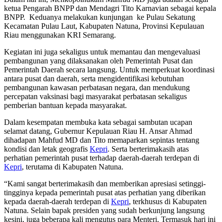
ketua Pengarah BNPP dan Mendagri Tito Karnavian sebagai kepala
BNPP. Keduanya melakukan kunjungan ke Pulau Sekatung
Kecamatan Pulau Laut, Kabupaten Natuna, Provinsi Kepulauan
Riau menggunakan KRI Semarang.
Kegiatan ini juga sekaligus untuk memantau dan mengevaluasi
pembangunan yang dilaksanakan oleh Pemerintah Pusat dan
Pemerintah Daerah secara langsung. Untuk memperkuat koordinasi
antara pusat dan daerah, serta mengidentifikasi kebutuhan
pembangunan kawasan perbatasan negara, dan mendukung
percepatan vaksinasi bagi masyarakat perbatasan sekaligus
pemberian bantuan kepada masyarakat.
Dalam kesempatan membuka kata sebagai sambutan ucapan
selamat datang, Gubernur Kepulauan Riau H. Ansar Ahmad
dihadapan Mahfud MD dan Tito memaparkan sepintas tentang
kondisi dan letak geografis
Kepri
. Serta berterimakasih atas
perhatian pemerintah pusat terhadap daerah-daerah terdepan di
Kepri
, terutama di Kabupaten Natuna.
“Kami sangat berterimakasih dan memberikan apresiasi setinggi-
tingginya kepada pemerintah pusat atas perhatian yang diberikan
kepada daerah-daerah terdepan di
Kepri
, terkhusus di Kabupaten
Natuna. Selain bapak presiden yang sudah berkunjung langsung
kesini, juga beberapa kali mengutus para Menteri. Termasuk hari ini