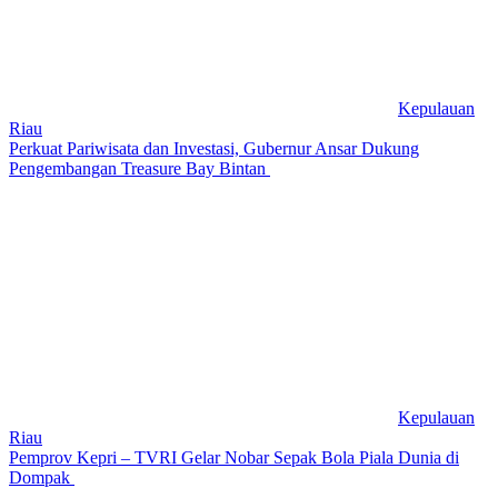
Kepulauan
Riau
Perkuat Pariwisata dan Investasi, Gubernur Ansar Dukung
Pengembangan Treasure Bay Bintan
Kepulauan
Riau
Pemprov Kepri – TVRI Gelar Nobar Sepak Bola Piala Dunia di
Dompak