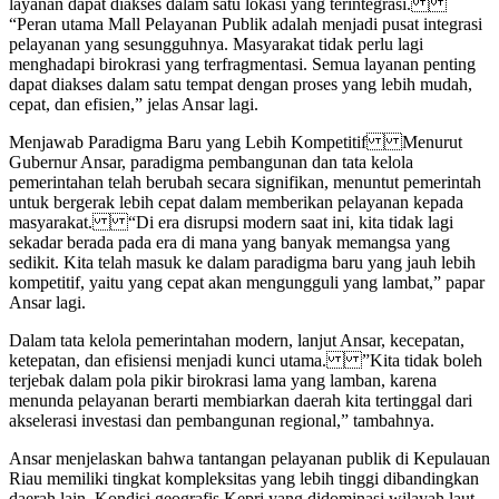
layanan dapat diakses dalam satu lokasi yang terintegrasi.
“Peran utama Mall Pelayanan Publik adalah menjadi pusat integrasi
pelayanan yang sesungguhnya. Masyarakat tidak perlu lagi
menghadapi birokrasi yang terfragmentasi. Semua layanan penting
dapat diakses dalam satu tempat dengan proses yang lebih mudah,
cepat, dan efisien,” jelas Ansar lagi.
Menjawab Paradigma Baru yang Lebih Kompetitif Menurut
Gubernur Ansar, paradigma pembangunan dan tata kelola
pemerintahan telah berubah secara signifikan, menuntut pemerintah
untuk bergerak lebih cepat dalam memberikan pelayanan kepada
masyarakat. “Di era disrupsi modern saat ini, kita tidak lagi
sekadar berada pada era di mana yang banyak memangsa yang
sedikit. Kita telah masuk ke dalam paradigma baru yang jauh lebih
kompetitif, yaitu yang cepat akan mengungguli yang lambat,” papar
Ansar lagi.
Dalam tata kelola pemerintahan modern, lanjut Ansar, kecepatan,
ketepatan, dan efisiensi menjadi kunci utama. ”Kita tidak boleh
terjebak dalam pola pikir birokrasi lama yang lamban, karena
menunda pelayanan berarti membiarkan daerah kita tertinggal dari
akselerasi investasi dan pembangunan regional,” tambahnya.
Ansar menjelaskan bahwa tantangan pelayanan publik di Kepulauan
Riau memiliki tingkat kompleksitas yang lebih tinggi dibandingkan
daerah lain. Kondisi geografis Kepri yang didominasi wilayah laut,