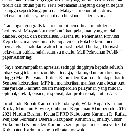
terdiri dari ribuan pulau, serta berbatasan langsung dengan negara
tetangga seperti Singapura dan Malaysia, menuntut hadirnya
pelayanan publik yang cepat dan berstandar internasional.
“Tantangan geografis kita menuntut pemerintah untuk terus
berinovasi. Masyarakat membutuhkan pelayanan yang mudah
diakses, cepat, dan berkualitas. Karena itu, Pemerintah Provinsi
Kepri bersama pemerintah kabupaten dan kota berkomitmen
memangkas jarak dan waktu birokrasi melalui berbagai inovasi
pelayanan publik, salah satunya melalui Mall Pelayanan Publik,”
papar Ansar lagi.
“Saya menyampaikan apresiasi setinggi-tingginya kepada seluruh
pihak yang telah mencurahkan tenaga, pikiran, dan komitmennya
hingga Mall Pelayanan Publik Kabupaten Karimun ini dapat hadir.
Semoga keberadaan MPP ini memberikan manfaat yang besar bagi
masyarakat Karimun dalam memperoleh pelayanan yang mudah,
optimal, efektif, efisien, responsif, dan profesional,” tutup Ansar.
Turut hadir Bupati Karimun Iskandarsyah, Wakil Bupati Karimun
Rocky Marciano Bawole, Gubernur Kepulauan Riau periode 2016–
2021 Nurdin Basirun, Ketua DPRD Kabupaten Karimun R. Rafiza,
Penjabat Sekretaris Daerah Kabupaten Karimun Djunaidy, unsur
Forkopimda Kabupaten Karimun, serta pimpinan instansi vertikal di
Kabupaten Karimun yang hadir atau mewakili.