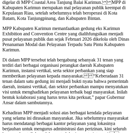
digelar di MPP Coastal Area Tanjung Balai Karimun. MPP di
Kabupaten Karimun merupakan mal pelayanan publik keempat di
Kepulauan Riau, setelah sebelumnya telah beroperasi di Kota
Batam, Kota Tanjungpinang, dan Kabupaten Bintan.
MPP Kabupaten Karimun memanfaatkan gedung eks Karimun
Exhibition and Convention Centre yang dialihfungsikan menjadi
pusat pelayanan publik dan sejak Februari 2026 dikelola oleh Dinas
Penanaman Modal dan Pelayanan Terpadu Satu Pintu Kabupaten
Karimun.
Di dalam MPP tersebut telah bergabung sebanyak 31 tenan yang
terdiri dari berbagai organisasi perangkat daerah Kabupaten
Karimun, instansi vertikal, serta sektor perbankan yang siap
memberikan pelayanan kepada masyarakat. “Keberadaan 31
tenan dalam satu gedung ini menjadi bukti nyata bahwa pemerintah
daerah, instansi vertikal, dan sektor perbankan mampu menyatukan
visi untuk menghadirkan pelayanan terbaik bagi masyarakat. Inilah
bentuk kolaborasi yang harus terus kita perkuat,” papar Gubernur
Ansar dalam sambutannya.
Kehadiran MPP menjadi solusi atas berbagai kendala pelayanan
yang selama ini dirasakan masyarakat. Jika sebelumnya masyarakat
harus mendatangi berbagai kantor pelayanan yang lokasinya
berjauhan untuk mengurus administrasi dan perizinan, kini seluruh