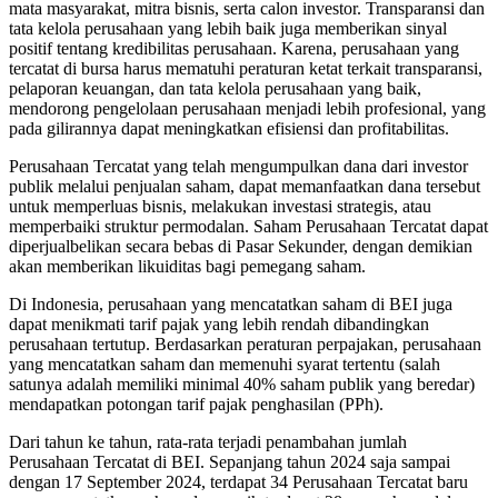
mata masyarakat, mitra bisnis, serta calon investor. Transparansi dan
tata kelola perusahaan yang lebih baik juga memberikan sinyal
positif tentang kredibilitas perusahaan. Karena, perusahaan yang
tercatat di bursa harus mematuhi peraturan ketat terkait transparansi,
pelaporan keuangan, dan tata kelola perusahaan yang baik,
mendorong pengelolaan perusahaan menjadi lebih profesional, yang
pada gilirannya dapat meningkatkan efisiensi dan profitabilitas.
Perusahaan Tercatat yang telah mengumpulkan dana dari investor
publik melalui penjualan saham, dapat memanfaatkan dana tersebut
untuk memperluas bisnis, melakukan investasi strategis, atau
memperbaiki struktur permodalan. Saham Perusahaan Tercatat dapat
diperjualbelikan secara bebas di Pasar Sekunder, dengan demikian
akan memberikan likuiditas bagi pemegang saham.
Di Indonesia, perusahaan yang mencatatkan saham di BEI juga
dapat menikmati tarif pajak yang lebih rendah dibandingkan
perusahaan tertutup. Berdasarkan peraturan perpajakan, perusahaan
yang mencatatkan saham dan memenuhi syarat tertentu (salah
satunya adalah memiliki minimal 40% saham publik yang beredar)
mendapatkan potongan tarif pajak penghasilan (PPh).
Dari tahun ke tahun, rata-rata terjadi penambahan jumlah
Perusahaan Tercatat di BEI. Sepanjang tahun 2024 saja sampai
dengan 17 September 2024, terdapat 34 Perusahaan Tercatat baru