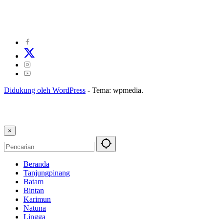
©
2024
zonakepri.com |
Tentang Kami
|
Redaksi
|
Disclaimer
|
Kode Perilaku Perusahaan Pers
|
Pedoman Media Cyber
|
Visi Misi
|
Kode Etik Jurnalistik
|
Pedoman Pemberitaan Ramah Anak
Didukung oleh WordPress
-
Tema: wpmedia.
×
Beranda
Tanjungpinang
Batam
Bintan
Karimun
Natuna
Lingga