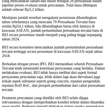
yang mencatatkan saham dan masih terdapat 28 perusahaan dalam
pipeline proses evaluasi untuk pencatatan. Total dana dihimpun
adalah sebesar Rp5,2 triliun.
Meskipun jumlah tersebut mengalami penurunan dibandingkan
tahun sebelumnya yang mencatat 79 Perusahaan Tercatat baru
senilai Rp54,1 triliun, bila dibandingkan bursa efek lainnya di
kawasan ASEAN, jumlah pertumbuhan perusahaan tercatat baru di
BEI secara persentase masih menjadi yang paling tinggi sepanjang
tahun 2024.
BEI secara konsisten mencatatkan jumlah pertumbuhan perusahaan
tercatat tertinggi secara persentase di kawasan ASEAN sejak tahun
2018.
Berkaitan dengan proses IPO, BEI memastikan seluruh Perusahaan
Tercatat telah memenuhi ketentuan persyaratan yang berlaku. Dalam
melakukan evaluasi, BEI tidak hanya melihat dari aspek formal
persyaratan pencatatan saja, lebih dalam lagi akan dievaluasi juga
terkait aspek substansi seperti going concern, reputasi pengendali,
reputasi BoD BoC, dan prospek pertumbuhan dari calon perusahaan
tercatat.
Peraturan pencatatan yang dimiliki oleh BEI selalu dijaga
relevansinya dengan memperhatikan kondisi terkini dalam dinamika
pasar modal. Berbagai inisiatif dilakukan dalam rangka peningkatan