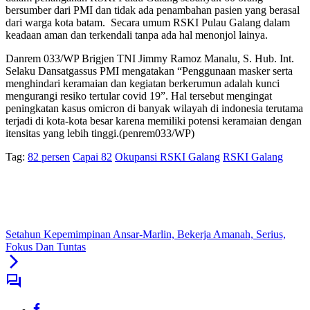
bersumber dari PMI dan tidak ada penambahan pasien yang berasal
dari warga kota batam. Secara umum RSKI Pulau Galang dalam
keadaan aman dan terkendali tanpa ada hal menonjol lainya.
Danrem 033/WP Brigjen TNI Jimmy Ramoz Manalu, S. Hub. Int.
Selaku Dansatgassus PMI mengatakan “Penggunaan masker serta
menghindari keramaian dan kegiatan berkerumun adalah kunci
mengurangi resiko tertular covid 19”. Hal tersebut mengingat
peningkatan kasus omicron di banyak wilayah di indonesia terutama
terjadi di kota-kota besar karena memiliki potensi keramaian dengan
itensitas yang lebih tinggi.(penrem033/WP)
Tag:
82 persen
Capai 82
Okupansi RSKI Galang
RSKI Galang
Setahun Kepemimpinan Ansar-Marlin, Bekerja Amanah, Serius,
Fokus Dan Tuntas