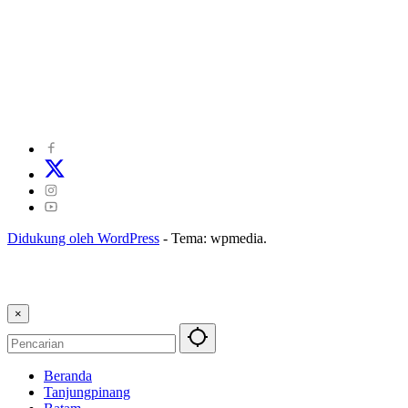
©
2024
zonakepri.com |
Tentang Kami
|
Redaksi
|
Disclaimer
|
Kode Perilaku Perusahaan Pers
|
Pedoman Media Cyber
|
Visi Misi
|
Kode Etik Jurnalistik
|
Pedoman Pemberitaan Ramah Anak
Didukung oleh WordPress
-
Tema: wpmedia.
×
Beranda
Tanjungpinang