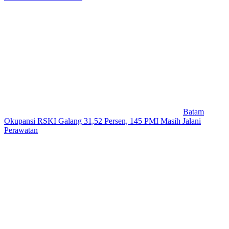
Batam
Okupansi RSKI Galang 31,52 Persen, 145 PMI Masih Jalani
Perawatan