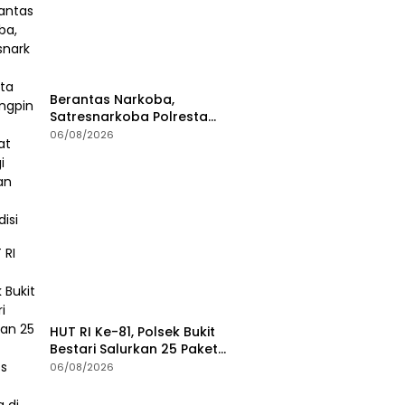
Berantas Narkoba,
Satresnarkoba Polresta
Tanjungpinang Perkuat Sinergi
06/08/2026
dengan Jasa Ekspedisi
HUT RI Ke-81, Polsek Bukit
Bestari Salurkan 25 Paket
Bansos Untuk Warga di
06/08/2026
Tanjung Unggat