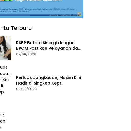
rita Terbaru
RSBP Batam Sinergi dengan
BPOM Pastikan Pelayanan dan
Ketersediaan Obat Aman
07/08/2026
Perluas Jangkauan, Maxim Kini
Hadir di Singkep Kepri
06/08/2026