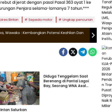
ebut di jerat dengan pasal Pasal 363 ayat 1 ke
urungan Penjara selama-lamanya 7 tahun.***
olres Bintan
Sepeda motor
Ungkap pencurian
buka, Wawako : Kembangkan Potensi Keahlian Dan
Bintan
Diduga Tenggelam Saat
Berenang di Pantai Lagoi
Bay, Seorang WNA Asal
Kazakhstan Meninggal
Bintan Salurkan