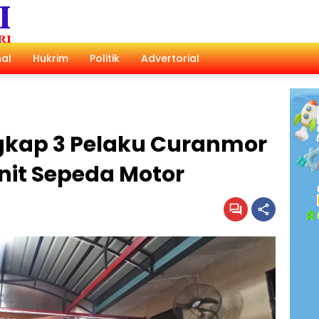
al
Hukrim
Politik
Advertorial
ngkap 3 Pelaku Curanmor
it Sepeda Motor