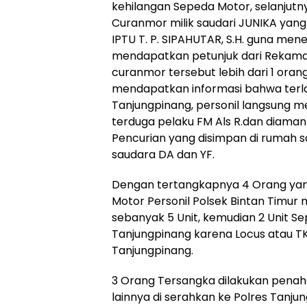
kehilangan Sepeda Motor, selanjutny
Curanmor milik saudari JUNIKA yang 
IPTU T. P. SIPAHUTAR, S.H. guna m
mendapatkan petunjuk dari Rekaman
curanmor tersebut lebih dari 1 orang
mendapatkan informasi bahwa terla
Tanjungpinang, personil langsung 
terduga pelaku FM Als R.dan diaman
Pencurian yang disimpan di rumah s
saudara DA dan YF.
Dengan tertangkapnya 4 Orang yang
Motor Personil Polsek Bintan Timu
sebanyak 5 Unit, kemudian 2 Unit S
Tanjungpinang karena Locus atau T
Tanjungpinang.
3 Orang Tersangka dilakukan penaha
lainnya di serahkan ke Polres Tanju