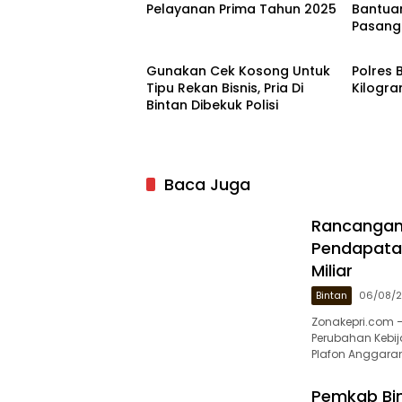
Pelayanan Prima Tahun 2025
Bantua
Pasanga
Hukrim
Bintan
Enam
Gunakan Cek Kosong Untuk
Polres 
Tipu Rekan Bisnis, Pria Di
Kilogra
Bintan Dibekuk Polisi
Baca Juga
Rancangan
Pendapatan
Miliar
Bintan
06/08/
Zonakepri.com 
Perubahan Kebi
Plafon Anggara
Pemkab Bin