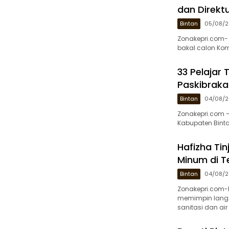
dan Direkt
Bintan
05/08/
Zonakepri.com-
bakal calon Kom
33 Pelajar 
Paskibraka
Bintan
04/08/
Zonakepri.com –
Kabupaten Bint
Hafizha Ti
Minum di T
Bintan
04/08/
Zonakepri.com-
memimpin lang
sanitasi dan ai