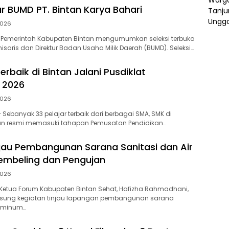
ur BUMD PT. Bintan Karya Bahari
2026
 Pemerintah Kabupaten Bintan mengumumkan seleksi terbuka
isaris dan Direktur Badan Usaha Milik Daerah (BUMD). Seleksi…
Terbaik di Bintan Jalani Pusdiklat
 2026
2026
 Sebanyak 33 pelajar terbaik dari berbagai SMA, SMK di
an resmi memasuki tahapan Pemusatan Pendidikan…
njau Pembangunan Sarana Sanitasi dan Air
embeling dan Pengujan
2026
Ketua Forum Kabupaten Bintan Sehat, Hafizha Rahmadhani,
sung kegiatan tinjau lapangan pembangunan sarana
r minum…