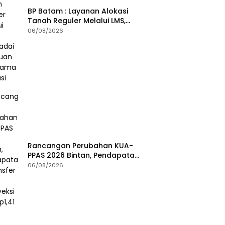
BP Batam : Layanan Alokasi
Tanah Reguler Melalui LMS,
Waspadai Penipuan Atasnama
06/08/2026
Institusi
Rancangan Perubahan KUA-
PPAS 2026 Bintan, Pendapatan
Transfer Pusat Diproyeksi Naik
06/08/2026
Rp1,41 Miliar