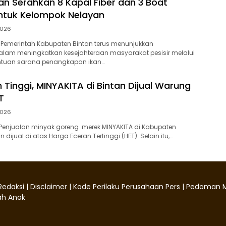
tan Serahkan 8 Kapal Fiber dan 3 Boat
ntuk Kelompok Nelayan
2026
 Pemerintah Kabupaten Bintan terus menunjukkan
lam meningkatkan kesejahteraan masyarakat pesisir melalui
tuan sarana penangkapan ikan…
 Tinggi, MINYAKITA di Bintan Dijual Warung
T
2026
Penjualan minyak goreng merek MINYAKITA di Kabupaten
 dijual di atas Harga Eceran Tertinggi (HET). Selain itu,…
Redaksi
|
Disclaimer
|
Kode Perilaku Perusahaan Pers
|
Pedoman M
h Anak