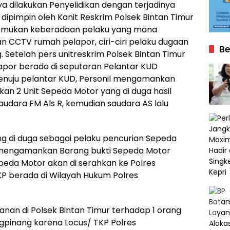
a dilakukan Penyelidikan dengan terjadinya
dipimpin oleh Kanit Reskrim Polsek Bintan Timur
enemukan keberadaan pelaku yang mana
 CCTV rumah pelapor, ciri-ciri pelaku dugaan
Be
. Setelah pers unitreskrim Polsek Bintan Timur
por berada di seputaran Pelantar KUD
menuju pelantar KUD, Personil mengamankan
kan 2 Unit Sepeda Motor yang di duga hasil
audara FM Als R, kemudian saudara AS lalu
 di duga sebagai pelaku pencurian Sepeda
r mengamankan Barang bukti Sepeda Motor
epeda Motor akan di serahkan ke Polres
KP berada di Wilayah Hukum Polres
nan di Polsek Bintan Timur terhadap 1 orang
ngpinang karena Locus/ TKP Polres