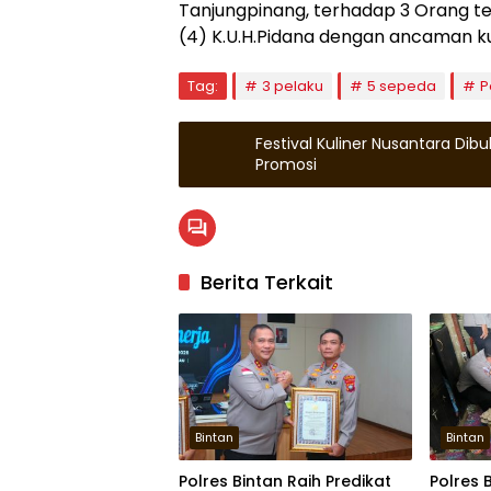
Tanjungpinang, terhadap 3 Orang ter
(4) K.U.H.Pidana dengan ancaman k
Tag:
3 pelaku
5 sepeda
P
Festival Kuliner Nusantara Di
Promosi
Berita Terkait
Bintan
Bintan
Polres Bintan Raih Predikat
Polres 