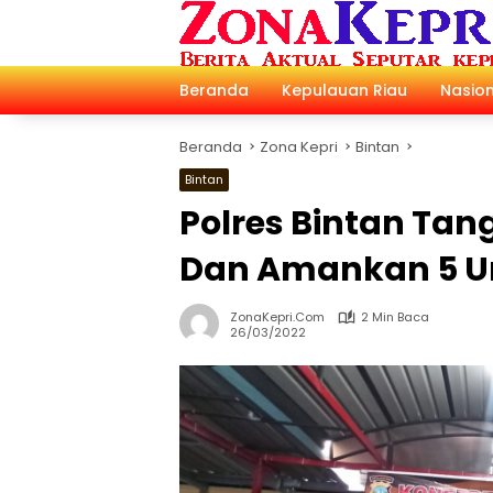
Langsung
ke
konten
Beranda
Kepulauan Riau
Nasion
Beranda
Zona Kepri
Bintan
Bintan
Polres Bintan Ta
Dan Amankan 5 Un
ZonaKepri.com
2 Min Baca
26/03/2022