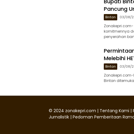
Bupati Bin
Pancung U
Bintan
03/08/
Zonakepri.com-
komitmennya da
penyerahan ban
Permintaan
Melebihi HE
Bintan
03/08/
Zonakepri.com-
Bintan ditemukan
©
2024
zonakepri.com |
Tentang Kami
|
Jurnalistik
|
Pedoman Pemberitaan Rama