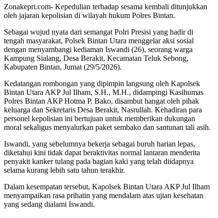
Zonakepri.com- Kepedulian terhadap sesama kembali ditunjukkan
oleh jajaran kepolisian di wilayah hukum Polres Bintan.
Sebagai wujud nyata dari semangat Polri Presisi yang hadir di
tengah masyarakat, Polsek Bintan Utara menggelar aksi sosial
dengan menyambangi kediaman Iswandi (26), seorang warga
Kampung Sialang, Desa Berakit, Kecamatan Teluk Sebong,
Kabupaten Bintan, Jumat (29/5/2026).
Kedatangan rombongan yang dipimpin langsung oleh Kapolsek
Bintan Utara AKP Jul Ilham, S.H., M.H., didampingi Kasihumas
Polres Bintan AKP Hotma P. Bako, disambut hangat oleh pihak
keluarga dan Sekretaris Desa Berakit, Nasrullah. Kehadiran para
personel kepolisian ini bertujuan untuk memberikan dukungan
moral sekaligus menyalurkan paket sembako dan santunan tali asih.
Iswandi, yang sebelumnya bekerja sebagai buruh harian lepas,
diketahui kini tidak dapat beraktivitas normal lantaran menderita
penyakit kanker tulang pada bagian kaki yang telah diidapnya
selama kurang lebih satu tahun terakhir.
Dalam kesempatan tersebut, Kapolsek Bintan Utara AKP Jul Ilham
menyampaikan rasa prihatin yang mendalam atas ujian kesehatan
yang sedang dialami Iswandi.