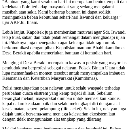
“Bantuan yang kami serahkan hari ini merupakan bentuk empati dan
kedekatan Polri terhadap masyarakat yang sedang mengalami
musibah atau sakit. Kami berharap bantuan ini dapat sedikit
meringankan beban kebutuhan sehari-hari Iswandi dan keluarga,”
ujar AKP Jul Ilham.
Lebih lanjut, Kapolsek juga memberikan motivasi agar Sdr. Iswandi
tetap kuat, sabar, dan tidak patah semangat dalam menghadapi ujian
ini. Pihaknya juga menegaskan agar keluarga tidak ragu untuk
berkomunikasi dengan pihak Kepolisian maupun Bhabinkamtibmas
Desa Berakit apabila memerlukan bantuan di kemudian hari.
Mengingat Desa Berakit merupakan kawasan pesisir yang mayoritas
penduduknya berprofesi sebagai nelayan, Polsek Bintan Utara tidak
lupa memanfaatkan momen tersebut untuk menyampaikan imbauan
Keamanan dan Ketertiban Masyarakat (Kamtibmas).
Polisi mengingatkan para nelayan untuk selalu waspada terhadap
perubahan cuaca ekstrem yang kerap terjadi di laut. Sebelum
berangkat melaut, masyarakat diimbau untuk memastikan kondisi
kapal dalam keadaan baik dan selalu melengkapi diri dengan alat
keselamatan, seperti pelampung (life jacket). Selain itu, nelayan juga
diajak untuk bersama-sama menjaga kelestarian ekosistem laut
dengan tidak menggunakan alat tangkap yang dilarang.
Melalui kegiatan yang berlangsung aman dan kondusif ini, Polres