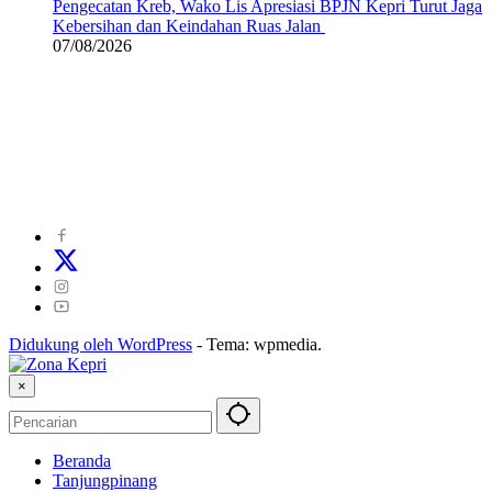
Pengecatan Kreb, Wako Lis Apresiasi BPJN Kepri Turut Jaga
Kebersihan dan Keindahan Ruas Jalan
07/08/2026
©
2024
zonakepri.com |
Tentang Kami
|
Redaksi
|
Disclaimer
|
Kode Perilaku Perusahaan Pers
|
Pedoman Media Cyber
|
Visi Misi
|
Kode Etik Jurnalistik
|
Pedoman Pemberitaan Ramah Anak
Didukung oleh WordPress
-
Tema: wpmedia.
×
Beranda
Tanjungpinang