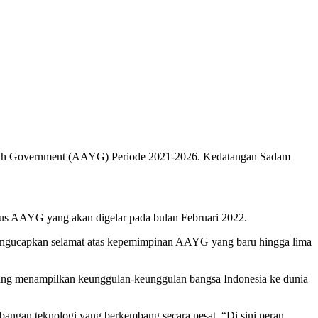
Youth Government (AAYG) Periode 2021-2026. Kedatangan Sadam
us AAYG yang akan digelar pada bulan Februari 2022.
 mengucapkan selamat atas kepemimpinan AAYG yang baru hingga lima
yang menampilkan keunggulan-keunggulan bangsa Indonesia ke dunia
angan teknologi yang berkembang secara pesat. “Di sini peran