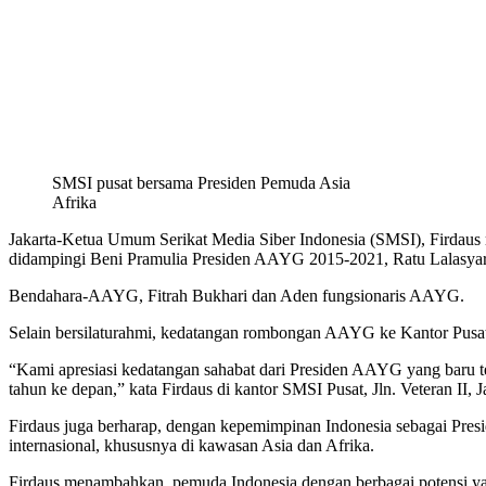
SMSI pusat bersama Presiden Pemuda Asia
Afrika
Jakarta-Ketua Umum Serikat Media Siber Indonesia (SMSI), Firdau
didampingi Beni Pramulia Presiden AAYG 2015-2021, Ratu Lalasyar
Bendahara-AAYG, Fitrah Bukhari dan Aden fungsionaris AAYG.
Selain bersilaturahmi, kedatangan rombongan AAYG ke Kantor Pusa
“Kami apresiasi kedatangan sahabat dari Presiden AAYG yang baru 
tahun ke depan,” kata Firdaus di kantor SMSI Pusat, Jln. Veteran II, 
Firdaus juga berharap, dengan kepemimpinan Indonesia sebagai Pre
internasional, khususnya di kawasan Asia dan Afrika.
Firdaus menambahkan, pemuda Indonesia dengan berbagai potensi yan