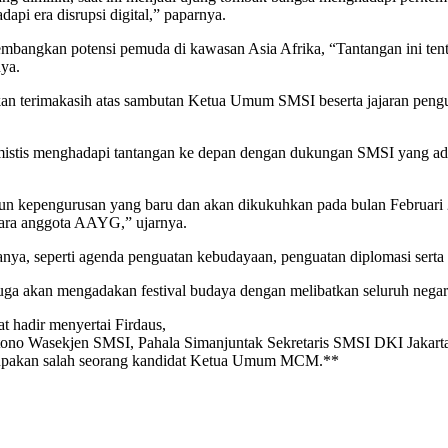
i era disrupsi digital,” paparnya.
mbangkan potensi pemuda di kawasan Asia Afrika, “Tantangan ini ten
ya.
 terimakasih atas sambutan Ketua Umum SMSI beserta jajaran pengur
stis menghadapi tantangan ke depan dengan dukungan SMSI yang ada 
n kepengurusan yang baru dan akan dikukuhkan pada bulan Februari 
gara anggota AAYG,” ujarnya.
ya, seperti agenda penguatan kebudayaan, penguatan diplomasi serta c
 juga akan mengadakan festival budaya dengan melibatkan seluruh nega
 hadir menyertai Firdaus,
tono Wasekjen SMSI, Pahala Simanjuntak Sekretaris SMSI DKI Jakart
upakan salah seorang kandidat Ketua Umum MCM.**