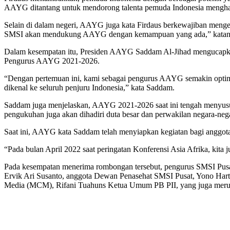
AAYG ditantang untuk mendorong talenta pemuda Indonesia menghadap
Selain di dalam negeri, AAYG juga kata Firdaus berkewajiban menge
SMSI akan mendukung AAYG dengan kemampuan yang ada,” katan
Dalam kesempatan itu, Presiden AAYG Saddam Al-Jihad mengucapkan
Pengurus AAYG 2021-2026.
“Dengan pertemuan ini, kami sebagai pengurus AAYG semakin optimi
dikenal ke seluruh penjuru Indonesia,” kata Saddam.
Saddam juga menjelaskan, AAYG 2021-2026 saat ini tengah menyusu
pengukuhan juga akan dihadiri duta besar dan perwakilan negara-ne
Saat ini, AAYG kata Saddam telah menyiapkan kegiatan bagi anggotan
“Pada bulan April 2022 saat peringatan Konferensi Asia Afrika, kita
Pada kesempatan menerima rombongan tersebut, pengurus SMSI Pusat
Ervik Ari Susanto, anggota Dewan Penasehat SMSI Pusat, Yono Har
Media (MCM), Rifani Tuahuns Ketua Umum PB PII, yang juga mer