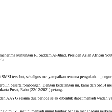
s menerima kunjungan R. Saddam Al-Jihad, Presiden Asian African 
ila
t SMSI tersebut, sekaligus menyampaikan rencana pengukuhan pengur
terpilih beserta rombongan. Dengan kedatangan ini, kami dari SMSI
Jakarta Pusat, Rabu (22/12/2021) petang.
siden AAYG selama dua periode sejak dibentuk dapat menjadi wadah 
g dimiliki, saat ini menjadi ujung tombak bangsa menghadapi perkemb