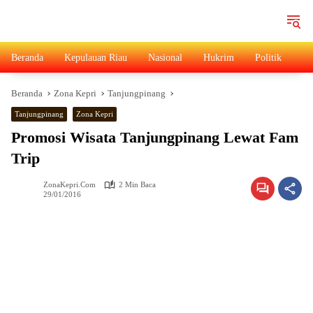
Langsung
ke
konten
Beranda
Kepulauan Riau
Nasional
Hukrim
Politik
Ad
Beranda
Zona Kepri
Tanjungpinang
Tanjungpinang
Zona Kepri
Promosi Wisata Tanjungpinang Lewat Fam
Trip
ZonaKepri.com
2 Min Baca
29/01/2016