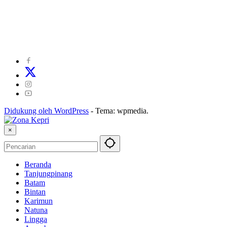
©
2024
zonakepri.com |
Tentang Kami
|
Redaksi
|
Disclaimer
|
Kode Perilaku Perusahaan Pers
|
Pedoman Media Cyber
|
Visi Misi
|
Kode Etik Jurnalistik
|
Pedoman Pemberitaan Ramah Anak
Didukung oleh WordPress
-
Tema: wpmedia.
×
Beranda
Tanjungpinang
Batam
Bintan
Karimun
Natuna
Lingga