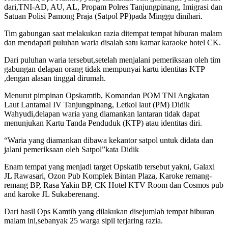
dari,TNI-AD, AU, AL, Propam Polres Tanjungpinang, Imigrasi dan
Satuan Polisi Pamong Praja (Satpol PP)pada Minggu dinihari.
Tim gabungan saat melakukan razia ditempat tempat hiburan malam
dan mendapati puluhan waria disalah satu kamar karaoke hotel CK.
Dari puluhan waria tersebut,setelah menjalani pemeriksaan oleh tim
gabungan delapan orang tidak mempunyai kartu identitas KTP
,dengan alasan tinggal dirumah.
Menurut pimpinan Opskamtib, Komandan POM TNI Angkatan
Laut Lantamal IV Tanjungpinang, Letkol laut (PM) Didik
Wahyudi,delapan waria yang diamankan lantaran tidak dapat
menunjukan Kartu Tanda Penduduk (KTP) atau identitas diri.
“Waria yang diamankan dibawa kekantor satpol untuk didata dan
jalani pemeriksaan o
leh Satpol”kata Didik
Enam tempat yang menjadi target Opskatib tersebut yakni, Galaxi
JL Rawasari, Ozon Pub Komplek Bintan Plaza, Karoke remang-
remang BP, Rasa Yakin BP, CK Hotel KTV Room dan Cosmos pub
and karoke JL Sukaberenang.
Dari hasil Ops Kamtib yang dilakukan disejumlah tempat hiburan
malam ini,sebanyak 25 warga sipil terjaring razia.