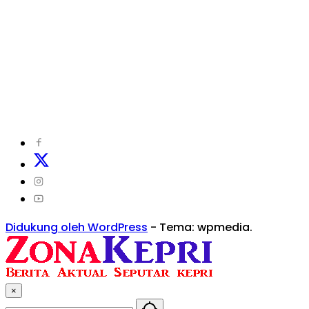
©
2024
zonakepri.com |
Tentang Kami
|
Redaksi
|
Disclaimer
|
Kode Perilaku Perusahaan Pers
|
Pedoman
Media Cyber
|
Visi Misi
|
Kode Etik Jurnalistik
|
Pedoman
Pemberitaan Ramah Anak
Didukung oleh WordPress
-
Tema: wpmedia.
×