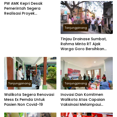
PW AMK Kepri Desak
Pemerintah Segera
Realisasi Proyek
Penanganan Banjir THI
Tanjungpinang
Tinjau Drainase Sumbat,
Rahma Minta RT Ajak
Warga Goro Bersihkan
Drainase
Tanjungpinang
Tanjungpinang
Walikota Segera Renovasi
Inovasi Dan Komitmen
Mess Ex Pemda Untuk
Walikota Atas Capaian
Pasien Non Covid-19
Vaksinasi Melampaui
Target