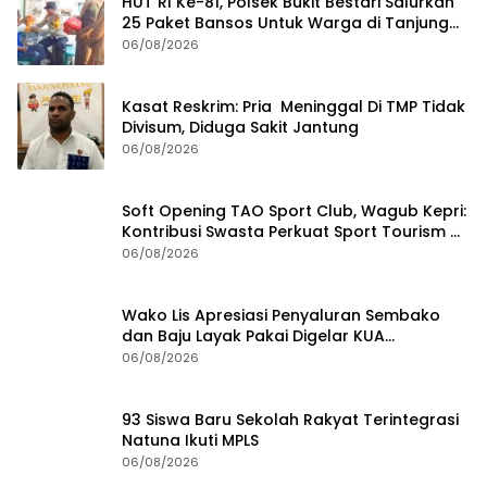
HUT RI Ke-81, Polsek Bukit Bestari Salurkan
25 Paket Bansos Untuk Warga di Tanjung
Unggat
06/08/2026
Kasat Reskrim: Pria Meninggal Di TMP Tidak
Divisum, Diduga Sakit Jantung
06/08/2026
Soft Opening TAO Sport Club, Wagub Kepri:
Kontribusi Swasta Perkuat Sport Tourism di
Batam
06/08/2026