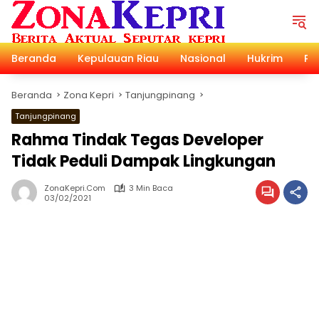
Langsung
ke
konten
Beranda
Kepulauan Riau
Nasional
Hukrim
Pol
Beranda
Zona Kepri
Tanjungpinang
Tanjungpinang
Rahma Tindak Tegas Developer
Tidak Peduli Dampak Lingkungan
ZonaKepri.com
3 Min Baca
03/02/2021