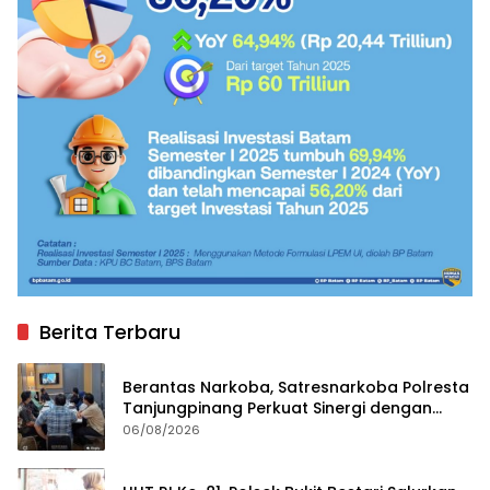
Berita Terbaru
Berantas Narkoba, Satresnarkoba Polresta
Tanjungpinang Perkuat Sinergi dengan
Jasa Ekspedisi
06/08/2026