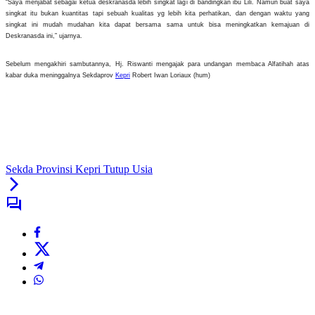
“Saya menjabat sebagai ketua deskranasda lebih singkat lagi di bandingkan ibu Lili. Namun buat saya
singkat itu bukan kuantitas tapi sebuah kualitas yg lebih kita perhatikan, dan dengan waktu yang
singkat ini mudah mudahan kita dapat bersama sama untuk bisa meningkatkan kemajuan di
Deskranasda ini,” ujarnya.
Sebelum mengakhiri sambutannya, Hj. Riswanti mengajak para undangan membaca Alfatihah atas
kabar duka meninggalnya Sekdaprov
Kepri
Robert Iwan Loriaux (hum)
Sekda Provinsi Kepri Tutup Usia