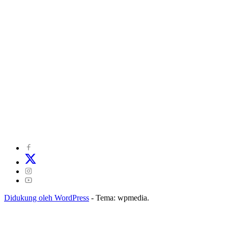
©
2024
zonakepri.com |
Tentang Kami
|
Redaksi
|
Disclaimer
|
Kode Perilaku Perusahaan Pers
|
Pedoman Media Cyber
|
Visi Misi
|
Kode Etik Jurnalistik
|
Pedoman Pemberitaan Ramah Anak
Didukung oleh WordPress
-
Tema: wpmedia.