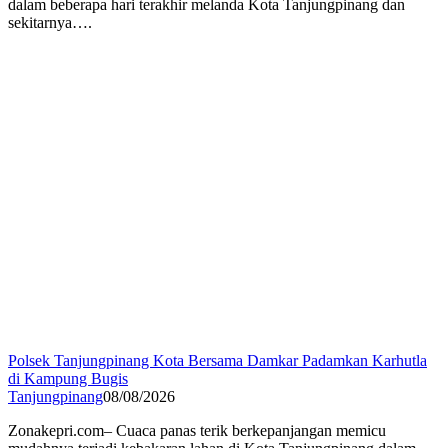
dalam beberapa hari terakhir melanda Kota Tanjungpinang dan
sekitarnya….
Polsek Tanjungpinang Kota Bersama Damkar Padamkan Karhutla
di Kampung Bugis
Tanjungpinang
08/08/2026
Zonakepri.com– Cuaca panas terik berkepanjangan memicu