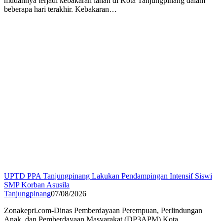
mudahnya terjadi kebakaran lahan di Kota Tanjungpinang dalam
beberapa hari terakhir. Kebakaran…
UPTD PPA Tanjungpinang Lakukan Pendampingan Intensif Siswi
SMP Korban Asusila
Tanjungpinang
07/08/2026
Zonakepri.com-Dinas Pemberdayaan Perempuan, Perlindungan
Anak, dan Pemberdayaan Masyarakat (DP3APM) Kota