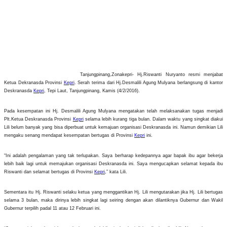
Tanjungpinang,Zonakepri- Hj.Riswanti Nuryanto resmi menjabat
Ketua Dekranasda Provinsi
Kepri
. Serah terima dari Hj.Desmalili Agung Mulyana berlangsung di kantor
Deskranasda
Kepri
, Tepi Laut, Tanjungpinang, Kamis (4/2/2016).
Pada kesempatan ini Hj. Desmalili Agung Mulyana mengatakan telah melaksanakan tugas menjadi
Plt.Ketua Deskranasda Provinsi
Kepri
selama lebih kurang tiga bulan. Dalam waktu yang singkat diakui
Lili belum banyak yang bisa diperbuat untuk kemajuan organisasi Deskranasda ini. Namun demikian Lili
mengaku senang mendapat kesempatan bertugas di Provinsi
Kepri
ini.
“Ini adalah pengalaman yang tak terlupakan. Saya berharap kedepannya agar bapak ibu agar bekerja
lebih baik lagi untuk memajukan organisasi Deskranasda ini. Saya mengucapkan selamat kepada ibu
Riswanti dan selamat bertugas di Provinsi
Kepri
,” kata Lili.
Sementara itu Hj. Riswanti selaku ketua yang menggantikan Hj. Lili mengutarakan jika Hj. Lili bertugas
selama 3 bulan, maka dirinya lebih singkat lagi seiring dengan akan dilantiknya Gubernur dan Wakil
Gubernur terpilih padal 11 atau 12 Februari ini.