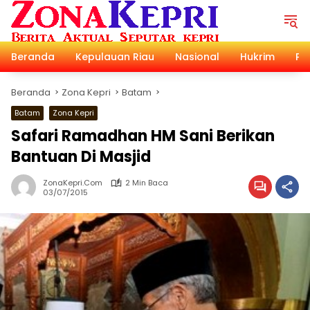
Langsung
ke
konten
Beranda
Kepulauan Riau
Nasional
Hukrim
Pol
Beranda
Zona Kepri
Batam
Batam
Zona Kepri
Safari Ramadhan HM Sani Berikan
Bantuan Di Masjid
ZonaKepri.com
2 Min Baca
03/07/2015