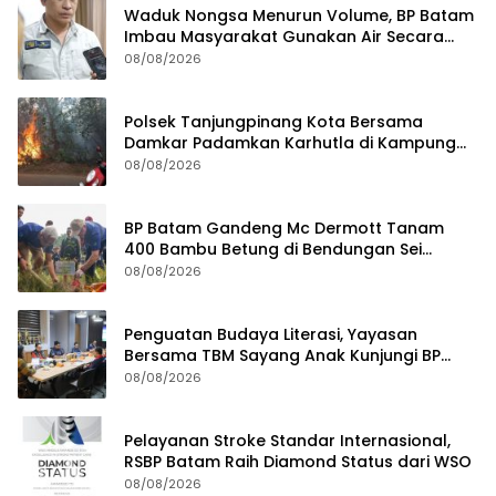
Waduk Nongsa Menurun Volume, BP Batam
Imbau Masyarakat Gunakan Air Secara
Bijak
08/08/2026
Polsek Tanjungpinang Kota Bersama
Damkar Padamkan Karhutla di Kampung
Bugis
08/08/2026
BP Batam Gandeng Mc Dermott Tanam
400 Bambu Betung di Bendungan Sei
Nongsa
08/08/2026
Penguatan Budaya Literasi, Yayasan
Bersama TBM Sayang Anak Kunjungi BP
Batam
08/08/2026
Pelayanan Stroke Standar Internasional,
RSBP Batam Raih Diamond Status dari WSO
08/08/2026