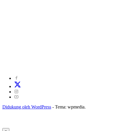
©
2024
zonakepri.com |
Tentang Kami
|
Redaksi
|
Disclaimer
|
Kode Perilaku Perusahaan Pers
|
Pedoman Media Cyber
|
Visi Misi
|
Kode Etik Jurnalistik
|
Pedoman Pemberitaan Ramah Anak
Didukung oleh WordPress
-
Tema: wpmedia.