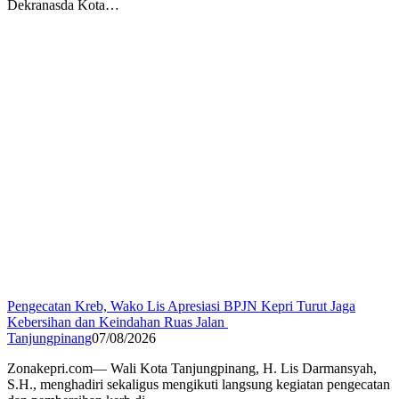
Dekranasda Kota…
Pengecatan Kreb, Wako Lis Apresiasi BPJN Kepri Turut Jaga
Kebersihan dan Keindahan Ruas Jalan
Tanjungpinang
07/08/2026
Zonakepri.com— Wali Kota Tanjungpinang, H. Lis Darmansyah,
S.H., menghadiri sekaligus mengikuti langsung kegiatan pengecatan