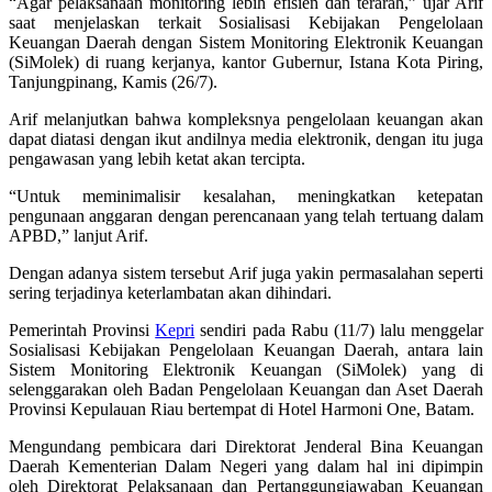
“Agar pelaksanaan monitoring lebih efisien dan terarah,” ujar Arif
saat menjelaskan terkait Sosialisasi Kebijakan Pengelolaan
Keuangan Daerah dengan Sistem Monitoring Elektronik Keuangan
(SiMolek) di ruang kerjanya, kantor Gubernur, Istana Kota Piring,
Tanjungpinang, Kamis (26/7).
Arif melanjutkan bahwa kompleksnya pengelolaan keuangan akan
dapat diatasi dengan ikut andilnya media elektronik, dengan itu juga
pengawasan yang lebih ketat akan tercipta.
“Untuk meminimalisir kesalahan, meningkatkan ketepatan
pengunaan anggaran dengan perencanaan yang telah tertuang dalam
APBD,” lanjut Arif.
Dengan adanya sistem tersebut Arif juga yakin permasalahan seperti
sering terjadinya keterlambatan akan dihindari.
Pemerintah Provinsi
Kepri
sendiri pada Rabu (11/7) lalu menggelar
Sosialisasi Kebijakan Pengelolaan Keuangan Daerah, antara lain
Sistem Monitoring Elektronik Keuangan (SiMolek) yang di
selenggarakan oleh Badan Pengelolaan Keuangan dan Aset Daerah
Provinsi Kepulauan Riau bertempat di Hotel Harmoni One, Batam.
Mengundang pembicara dari Direktorat Jenderal Bina Keuangan
Daerah Kementerian Dalam Negeri yang dalam hal ini dipimpin
oleh Direktorat Pelaksanaan dan Pertanggungjawaban Keuangan