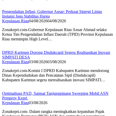
Pengendalian Inflasi, Gubernur Ansar: Perkuat Sinergi Lintas
Instansi Jaga Stabilitas Harga
Kepulauan Riau
04/08/2026
04/08/2026
Zonakepri.com-Gubernur Kepulauan Riau Ansar Ahmad selaku
Ketua Tim Pengendalian Inflasi Daerah (TPID) Provinsi Kepulauan
Riau memimpin High Level…
DPRD Karimun Dorong Disdukcapil Segera Realisasikan Inovasi
SIMPATI DESA
Kepulauan Riau
03/08/2026
03/08/2026
Zonakepri.com-Komisi I DPRD Kabupaten Karimun mendorong
Dinas Kependudukan dan Pencatatan Sipil (Disdukcapil)
Kabupaten Karimun segera merealisasikan inovasi SIMPATI…
Optimalisasi PAD, Samsat Tanjungpinang Sweeping Mobil ASN
Pemprov Kepri
Kepulauan Riau
03/08/2026
Zonakepri.com- Dalam rangka meningkatkan kepatuhan Pajak