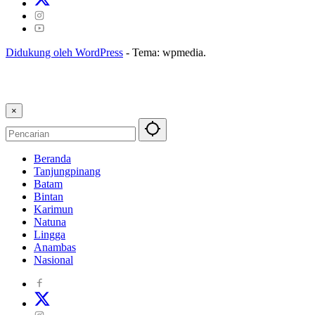
Didukung oleh WordPress
-
Tema: wpmedia.
×
Beranda
Tanjungpinang
Batam
Bintan
Karimun
Natuna
Lingga
Anambas
Nasional