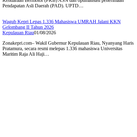
Kendaraan Bermotor (PKB) ASN dan optimalisasi penerimaan
Pendapatan Asli Daerah (PAD). UPTD…
Wagub Kepri Lepas 1.336 Mahasiswa UMRAH Jalani KKN
Gelombang II Tahun 2026
Kepulauan Riau
01/08/2026
Zonakepri.com– Wakil Gubernur Kepulauan Riau, Nyanyang Haris
Pratamura, secara resmi melepas 1.336 mahasiswa Universitas
Maritim Raja Ali Haji…