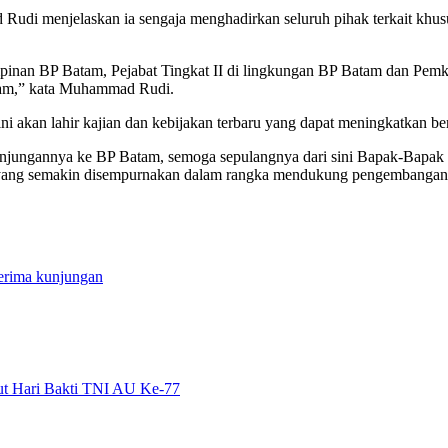
udi menjelaskan ia sengaja menghadirkan seluruh pihak terkait khu
mpinan BP Batam, Pejabat Tingkat II di lingkungan BP Batam dan Pemk
atam,” kata Muhammad Rudi.
ni akan lahir kajian dan kebijakan terbaru yang dapat meningkatkan 
unjungannya ke BP Batam, semoga sepulangnya dari sini Bapak-Bapak 
n yang semakin disempurnakan dalam rangka mendukung pengembangan 
erima kunjungan
ut Hari Bakti TNI AU Ke-77