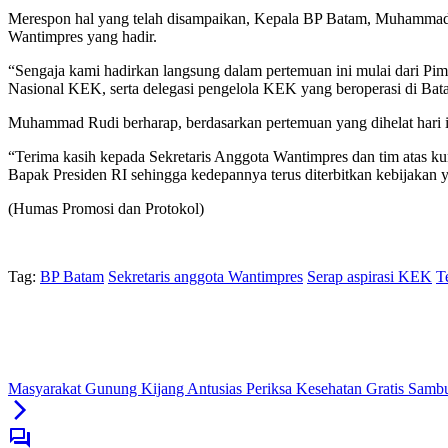
Merespon hal yang telah disampaikan, Kepala BP Batam, Muhammad R
Wantimpres yang hadir.
“Sengaja kami hadirkan langsung dalam pertemuan ini mulai dari Pi
Nasional KEK, serta delegasi pengelola KEK yang beroperasi di B
Muhammad Rudi berharap, berdasarkan pertemuan yang dihelat hari i
“Terima kasih kepada Sekretaris Anggota Wantimpres dan tim atas k
Bapak Presiden RI sehingga kedepannya terus diterbitkan kebijaka
(Humas Promosi dan Protokol)
Tag:
BP Batam
Sekretaris anggota Wantimpres
Serap aspirasi KEK
T
Masyarakat Gunung Kijang Antusias Periksa Kesehatan Gratis Samb