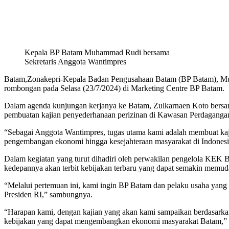
Kepala BP Batam Muhammad Rudi bersama
Sekretaris Anggota Wantimpres
Batam,Zonakepri-Kepala Badan Pengusahaan Batam (BP Batam), Muh
rombongan pada Selasa (23/7/2024) di Marketing Centre BP Batam.
Dalam agenda kunjungan kerjanya ke Batam, Zulkarnaen Koto bersama 
pembuatan kajian penyederhanaan perizinan di Kawasan Perdagan
“Sebagai Anggota Wantimpres, tugas utama kami adalah membuat kaji
pengembangan ekonomi hingga kesejahteraan masyarakat di Indonesi
Dalam kegiatan yang turut dihadiri oleh perwakilan pengelola KEK
kedepannya akan terbit kebijakan terbaru yang dapat semakin memu
“Melalui pertemuan ini, kami ingin BP Batam dan pelaku usaha yan
Presiden RI,” sambungnya.
“Harapan kami, dengan kajian yang akan kami sampaikan berdasarkan 
kebijakan yang dapat mengembangkan ekonomi masyarakat Batam,” 