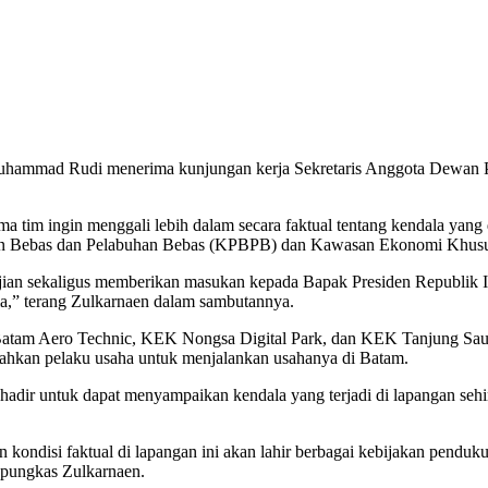
ammad Rudi menerima kunjungan kerja Sekretaris Anggota Dewan Per
tim ingin menggali lebih dalam secara faktual tentang kendala yang 
gan Bebas dan Pelabuhan Bebas (KPBPB) dan Kawasan Ekonomi Khus
an sekaligus memberikan masukan kepada Bapak Presiden Republik Ind
a,” terang Zulkarnaen dalam sambutannya.
 Batam Aero Technic, KEK Nongsa Digital Park, dan KEK Tanjung Sauh
dahkan pelaku usaha untuk menjalankan usahanya di Batam.
g hadir untuk dapat menyampaikan kendala yang terjadi di lapangan 
kondisi faktual di lapangan ini akan lahir berbagai kebijakan pendu
pungkas Zulkarnaen.