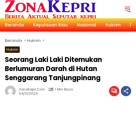
Langsung
ke
konten
Beranda
Kepulauan Riau
Nasional
Hukrim
Pol
Beranda
Hukrim
Hukrim
Seorang Laki Laki Ditemukan
Berlumuran Darah di Hutan
Senggarang Tanjungpinang
ZonaKepri.com
1 Min Baca
04/11/2024