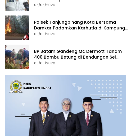
Bijak
08/08/2026
Polsek Tanjungpinang Kota Bersama
Damkar Padamkan Karhutla di Kampung
Bugis
08/08/2026
BP Batam Gandeng Mc Dermott Tanam
400 Bambu Betung di Bendungan Sei
Nongsa
08/08/2026