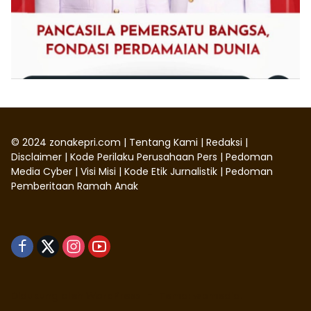
©
2024
zonakepri.com |
Tentang Kami
|
Redaksi
|
Disclaimer
|
Kode Perilaku Perusahaan Pers
|
Pedoman
Media Cyber
|
Visi Misi
|
Kode Etik Jurnalistik
|
Pedoman
Pemberitaan Ramah Anak
Didukung oleh WordPress
-
Tema: wpmedia.