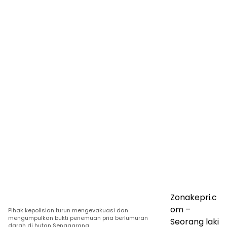
Zonakepri.c
om –
Pihak kepolisian turun mengevakuasi dan
mengumpulkan bukti penemuan pria berlumuran
Seorang laki
darah di hutan Senggarang.