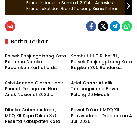
Brand Indonesia Summit 2024 : Apresiasi
Brand Lokal dan Brand Peluang Bisnis Pilihan
Mitra
Berita Terkait
Tanjungpinang
Tanjungpinang
Polsek Tanjungpinang Kota
Sambut HUT RI ke-81 ,
Bersama Damkar
Polsek Tanjungpinang Kota
Padamkan Karhutla di
Bagikan 300 Bendara
Kepulauan Riau
Tanjungpinang
Kampung Bugis
Merah Putih Gratis
Selvi Ananda Gibran Hadiri
Atlet Cabor Atletik
Puncak Peringatan Hari
Tanjungpinang Bawa
Anak Nasional 2026 di
Pulang 26 Medali
Tanjungpinang
Tanjungpinang
Kepri
Dibuka Gubernur Kepri,
Pawai Ta’aruf MTQ XII
MTQ XII Kepri Diikuti 370
Provinsi Kepri Dijadualkan 4
Peserta Kabupaten Kota di
Juli 2026
Kepri