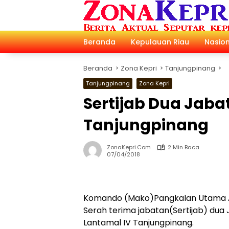
Langsung
ke
konten
Beranda
Kepulauan Riau
Nasion
Beranda
Zona Kepri
Tanjungpinang
Tanjungpinang
Zona Kepri
Sertijab Dua Jaba
Tanjungpinang
ZonaKepri.com
2 Min Baca
07/04/2018
Komando (Mako)Pangkalan Utama A
Serah terima jabatan(Sertijab) dua
Lantamal IV Tanjungpinang.