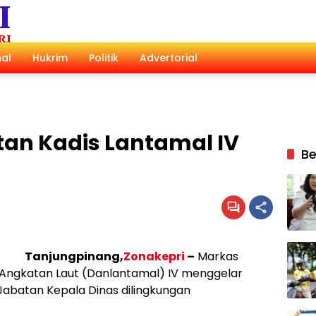
al
Hukrim
Politik
Advertorial
tan Kadis Lantamal IV
Be
Tanjungpinang,
Zonakepri
–
Markas
ngkatan Laut (Danlantamal) IV menggelar
 Jabatan Kepala Dinas dilingkungan