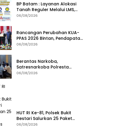
BP Batam : Layanan Alokasi
Tanah Reguler Melalui LMS,
Waspadai Penipuan Atasnama
06/08/2026
Institusi
Rancangan Perubahan KUA-
PPAS 2026 Bintan, Pendapatan
Transfer Pusat Diproyeksi Naik
06/08/2026
Rp1,41 Miliar
Berantas Narkoba,
Satresnarkoba Polresta
Tanjungpinang Perkuat Sinergi
06/08/2026
dengan Jasa Ekspedisi
HUT RI Ke-81, Polsek Bukit
Bestari Salurkan 25 Paket
Bansos Untuk Warga di
06/08/2026
Tanjung Unggat