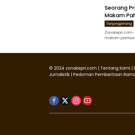
Seorang Pr
Makam Pah
Tanjungpinang
Zonakepri.com- 
makam pahlawan
©
2024
zonakepri.com |
Tentang Kami
|
Jurnalistik
|
Pedoman Pemberitaan Rama
Didukung oleh WordPress
-
Tema: wp