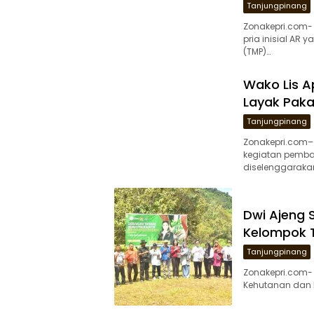
Tanjungpinang
Zonakepri.com-
pria inisial AR
(TMP)…
Wako Lis A
Layak Paka
Tanjungpinang
Zonakepri.com– 
kegiatan pemba
diselenggarakan
Dwi Ajeng 
Kelompok 
Tanjungpinang
Zonakepri.com-
Kehutanan dan D