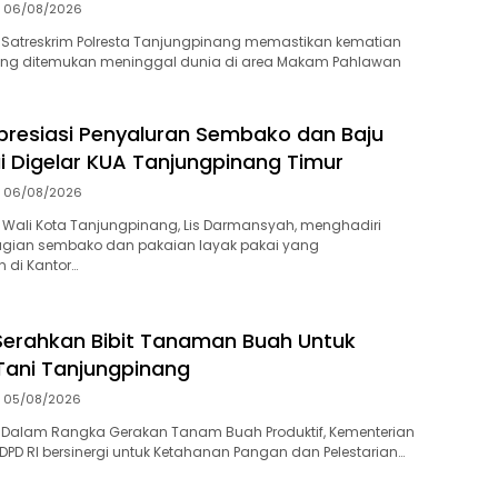
06/08/2026
 Satreskrim Polresta Tanjungpinang memastikan kematian
 yang ditemukan meninggal dunia di area Makam Pahlawan
presiasi Penyaluran Sembako dan Baju
i Digelar KUA Tanjungpinang Timur
06/08/2026
Wali Kota Tanjungpinang, Lis Darmansyah, menghadiri
gian sembako dan pakaian layak pakai yang
 di Kantor…
Serahkan Bibit Tanaman Buah Untuk
Tani Tanjungpinang
05/08/2026
 Dalam Rangka Gerakan Tanam Buah Produktif, Kementerian
PD RI bersinergi untuk Ketahanan Pangan dan Pelestarian…