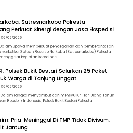
arkoba, Satresnarkoba Polresta
ang Perkuat Sinergi dengan Jasa Ekspedisi
06/08/2026
-Dalam upaya memperkuat pencegahan dan pemberantasan
 narkotika, Satuan Reserse Narkoba (Satresnarkoba) Polresta
menggelar kegiatan koordinasi…
1, Polsek Bukit Bestari Salurkan 25 Paket
uk Warga di Tanjung Unggat
06/08/2026
 Dalam rangka menyambut dan mensyukuri Hari Ulang Tahun
n Republik Indonesia, Polsek Bukit Bestari Polresta
…
rim: Pria Meninggal Di TMP Tidak Divisum,
it Jantung