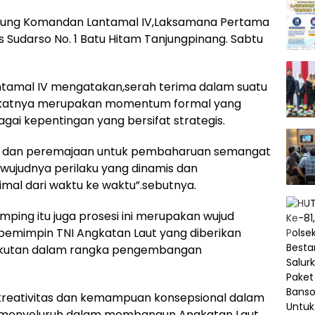
ngsung Komandan Lantamal IV,Laksamana Pertama
Yos Sudarso No. 1 Batu Hitam Tanjungpinang. Sabtu
amal IV mengatakan,serah terima dalam suatu
akikatnya merupakan momentum formal yang
ai kepentingan yang bersifat strategis.
si dan peremajaan untuk pembaharuan semangat
wujudnya perilaku yang dinamis dan
imal dari waktu ke waktu”.sebutnya.
ing itu juga prosesi ini merupakan wujud
emimpin TNI Angkatan Laut yang diberikan
gkutan dalam rangka pengembangan
i kreativitas dan kemampuan konsepsional dalam
 menyeluruh dalam membangun Angkatan Laut