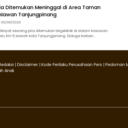
ia Ditemukan Meninggal di Area Taman
lawan Tanjungpinang
05/08/2026
‎Mayat seorang pria ditemukan tergeletak di dalam kawasan
, Km 5 bawah kota Tanjungpinang. Diduga korban…
Redaksi
|
Disclaimer
|
Kode Perilaku Perusahaan Pers
|
Pedoman M
h Anak
media.