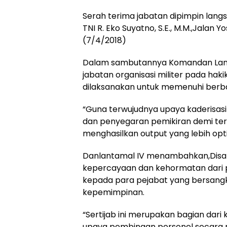
Serah terima jabatan dipimpin la
TNI R. Eko Suyatno, S.E., M.M.,Jalan 
(7/4/2018)
Dalam sambutannya Komandan Lant
jabatan organisasi militer pada h
dilaksanakan untuk memenuhi berbag
“Guna terwujudnya upaya kaderisa
dan penyegaran pemikiran demi ter
menghasilkan output yang lebih opt
Danlantamal IV menambahkan,Disamp
kepercayaan dan kehormatan dari p
kepada para pejabat yang bersan
kepemimpinan.
“Sertijab ini merupakan bagian dar
upaya pembinaan personel secara