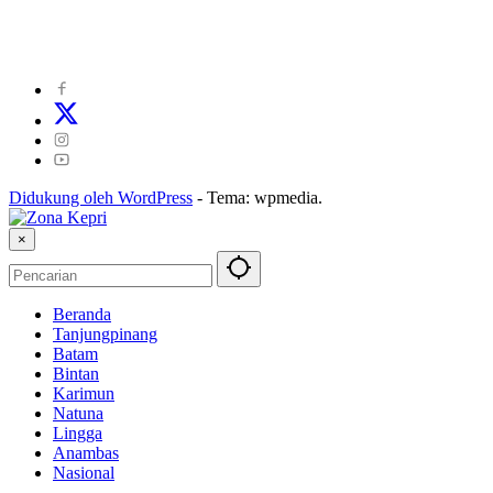
©
2024
zonakepri.com |
Tentang Kami
|
Redaksi
|
Disclaimer
|
Kode Perilaku Perusahaan Pers
|
Pedoman Media Cyber
|
Visi Misi
|
Kode Etik Jurnalistik
|
Pedoman Pemberitaan Ramah Anak
Didukung oleh WordPress
-
Tema: wpmedia.
×
Beranda
Tanjungpinang
Batam
Bintan
Karimun
Natuna
Lingga
Anambas
Nasional