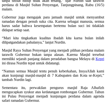
tanpa sholat hidup tidak akan tenang,” ujar Nurdin saat tarawih
perdana di Masjid Sultan Penyengat, Tanjungpinang, Rabu (16/5)
malam.
Gubernur juga mengajak para jamaah masjid untuk menyambut
ramadan dengan penuh suka cita. Karena sebagai manusia, semua
harus sadar bahwa kesempatan bertemu bulan suci ini tidaklah
didapat setiap saat.
“Mari kita tingkatkan kualitas ibadah kita karna bulan inilah
dilipatgandakan pahalanya,” lanjut Nurdin.
Masjid Raya Sultan Penyengat yang menjadi pilihan perdana malam
tarawih Gubernur bukan tanpa alasan. Karena Masjid tersebut
memiliki sejarah panjang dalam peradaban bangsa Melayu di
Kepri
ini dirasa Nurdin tepat untuk didatangi.
“Namun semua Masjid tentu penuh keberkahan, InsyaAllah kami
akan kunjungi masjid-masjid di 7 Kabupaten dan Kota se-Kepri,”
tambah Nurdin lagi.
Sementara itu, perwakilan pengurus masjid Raja Alhafizh
mengucapkan syukur atas kedatangan rombongan Gubernur. Tahun
ini Pulau Penyengat menjadi kunjungan perdana dalam agenda
safari ramadan Gubernur.