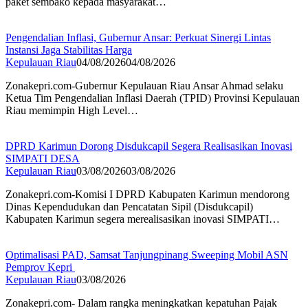
paket sembako kepada masyarakat…
Pengendalian Inflasi, Gubernur Ansar: Perkuat Sinergi Lintas
Instansi Jaga Stabilitas Harga
Kepulauan Riau
04/08/2026
04/08/2026
Zonakepri.com-Gubernur Kepulauan Riau Ansar Ahmad selaku
Ketua Tim Pengendalian Inflasi Daerah (TPID) Provinsi Kepulauan
Riau memimpin High Level…
DPRD Karimun Dorong Disdukcapil Segera Realisasikan Inovasi
SIMPATI DESA
Kepulauan Riau
03/08/2026
03/08/2026
Zonakepri.com-Komisi I DPRD Kabupaten Karimun mendorong
Dinas Kependudukan dan Pencatatan Sipil (Disdukcapil)
Kabupaten Karimun segera merealisasikan inovasi SIMPATI…
Optimalisasi PAD, Samsat Tanjungpinang Sweeping Mobil ASN
Pemprov Kepri
Kepulauan Riau
03/08/2026
Zonakepri.com- Dalam rangka meningkatkan kepatuhan Pajak