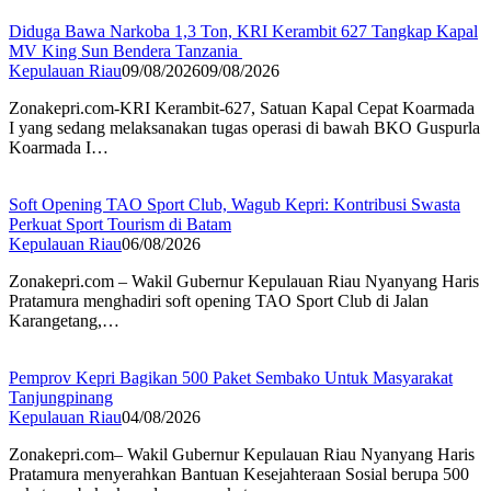
Diduga Bawa Narkoba 1,3 Ton, KRI Kerambit 627 Tangkap Kapal
MV King Sun Bendera Tanzania
Kepulauan Riau
09/08/2026
09/08/2026
Zonakepri.com-KRI Kerambit-627, Satuan Kapal Cepat Koarmada
I yang sedang melaksanakan tugas operasi di bawah BKO Guspurla
Koarmada I…
Soft Opening TAO Sport Club, Wagub Kepri: Kontribusi Swasta
Perkuat Sport Tourism di Batam
Kepulauan Riau
06/08/2026
Zonakepri.com – Wakil Gubernur Kepulauan Riau Nyanyang Haris
Pratamura menghadiri soft opening TAO Sport Club di Jalan
Karangetang,…
Pemprov Kepri Bagikan 500 Paket Sembako Untuk Masyarakat
Tanjungpinang
Kepulauan Riau
04/08/2026
Zonakepri.com– Wakil Gubernur Kepulauan Riau Nyanyang Haris
Pratamura menyerahkan Bantuan Kesejahteraan Sosial berupa 500