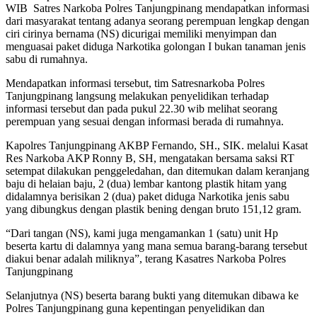
WIB Satres Narkoba Polres Tanjungpinang mendapatkan informasi
dari masyarakat tentang adanya seorang perempuan lengkap dengan
ciri cirinya bernama (NS) dicurigai memiliki menyimpan dan
menguasai paket diduga Narkotika golongan I bukan tanaman jenis
sabu di rumahnya.
Mendapatkan informasi tersebut, tim Satresnarkoba Polres
Tanjungpinang langsung melakukan penyelidikan terhadap
informasi tersebut dan pada pukul 22.30 wib melihat seorang
perempuan yang sesuai dengan informasi berada di rumahnya.
Kapolres Tanjungpinang AKBP Fernando, SH., SIK. melalui Kasat
Res Narkoba AKP Ronny B, SH, mengatakan bersama saksi RT
setempat dilakukan penggeledahan, dan ditemukan dalam keranjang
baju di helaian baju, 2 (dua) lembar kantong plastik hitam yang
didalamnya berisikan 2 (dua) paket diduga Narkotika jenis sabu
yang dibungkus dengan plastik bening dengan bruto 151,12 gram.
“Dari tangan (NS), kami juga mengamankan 1 (satu) unit Hp
beserta kartu di dalamnya yang mana semua barang-barang tersebut
diakui benar adalah miliknya”, terang Kasatres Narkoba Polres
Tanjungpinang
Selanjutnya (NS) beserta barang bukti yang ditemukan dibawa ke
Polres Tanjungpinang guna kepentingan penyelidikan dan