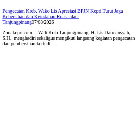
Pengecatan Kreb, Wako Lis Apresiasi BPJN Kepri Turut Jaga
Kebersihan dan Keindahan Ruas Jalan
Tanjungpinang
07/08/2026
Zonakepri.com— Wali Kota Tanjungpinang, H. Lis Darmansyah,
S.H., menghadiri sekaligus mengikuti langsung kegiatan pengecatan
dan pembersihan kerb di…