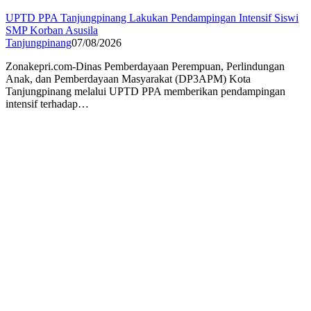
UPTD PPA Tanjungpinang Lakukan Pendampingan Intensif Siswi
SMP Korban Asusila
Tanjungpinang
07/08/2026
Zonakepri.com-Dinas Pemberdayaan Perempuan, Perlindungan
Anak, dan Pemberdayaan Masyarakat (DP3APM) Kota
Tanjungpinang melalui UPTD PPA memberikan pendampingan
intensif terhadap…