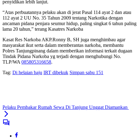
penyidikan lebih lanjut.
“Atas perbuatannya pelaku akan di jerat Pasal 114 ayat 2 dan atau
112 ayat 2 UU No. 35 Tahun 2009 tentang Narkotika dengan
ancaman pidana penjara seumur hidup, paling singkat 6 tahun paling
lama 20 tahun,” terang Kasatres Narkoba
Kasat Res Narkoba AKP.Ronny B, SH juga menghimbau agar
masyarakat ikut serta dalam memberantas narkoba, membantu
Polres Tanjungpinang dalam memberikan informasi terkait dugaan
Tindak Pidana Narkoba yg terjadi dengan menghubungi No.
TLP/WA
085805316658
.
Tag:
Di helaian baju
IRT dibekuk
Simpan sabu 151
Pelaku Pembakar Rumah Sewa Di Tanjung Unggat Diamankan