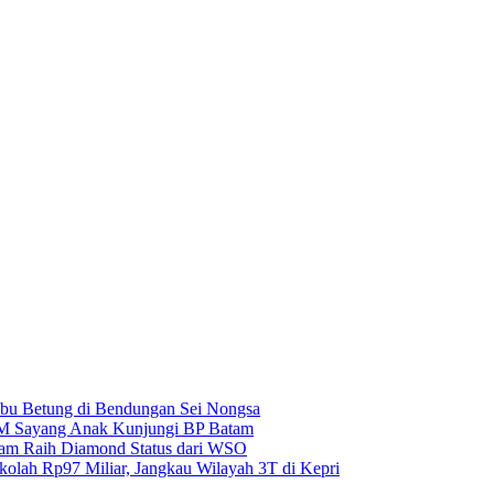
u Betung di Bendungan Sei Nongsa
BM Sayang Anak Kunjungi BP Batam
atam Raih Diamond Status dari WSO
kolah Rp97 Miliar, Jangkau Wilayah 3T di Kepri