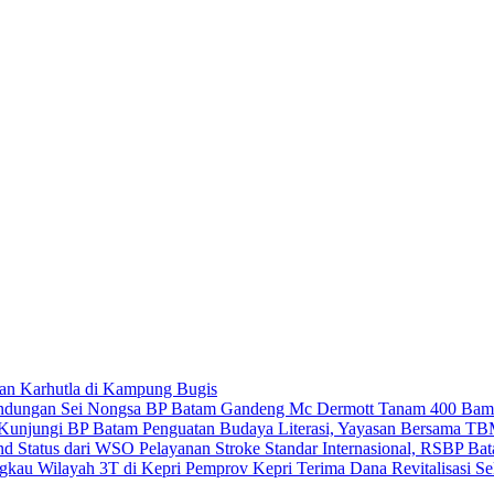
an Karhutla di Kampung Bugis
BP Batam Gandeng Mc Dermott Tanam 400 Bamb
Penguatan Budaya Literasi, Yayasan Bersama T
Pelayanan Stroke Standar Internasional, RSBP B
Pemprov Kepri Terima Dana Revitalisasi Se