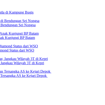
tla di Kampung Bugis
 Bendungan Sei Nongsa
nak Kunjungi BP Batam
iamond Status dari WSO
 Jangkau Wilayah 3T di Kepri
n Tersangka AS ke Kejari Depok
erilaku Perusahaan Pers
|
Pedoman Media Cyber
|
Visi Misi
|
Kode Eti