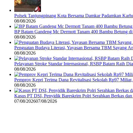
Polsek Tanjungpinang Kota Bersama Damkar Padamkan Karhu
08/08/2026
BP Batam Gandeng Mc Dermott Tanam 400 Bambu Betung di
08/08/2026
Penguatan Budaya Literasi, Yayasan Bersama TBM Sayang A
08/08/2026
Pelayanan Stroke Standar Internasional, RSBP Batam Raih D
08/08/2026
Pemprov Kepri Terima Dana Revitalisasi Sekolah Rp97 Miliar,
08/08/2026
Kasus PT DSI, Penyidik Bareskrim Polri Serahkan Berkas da
07/08/2026
07/08/2026
©
2024
zonakepri.com |
Tentang Kami
|
Redaksi
|
Disclaimer
|
Kode P