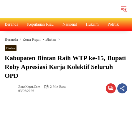
Langsung
ke
konten
Beranda
Kepulauan Riau
Nasional
Hukrim
Politik
Ad
Beranda
Zona Kepri
Bintan
Bintan
Kabupaten Bintan Raih WTP ke-15, Bupati
Roby Apresiasi Kerja Kolektif Seluruh
OPD
ZonaKepri.com
2 Min Baca
03/06/2026