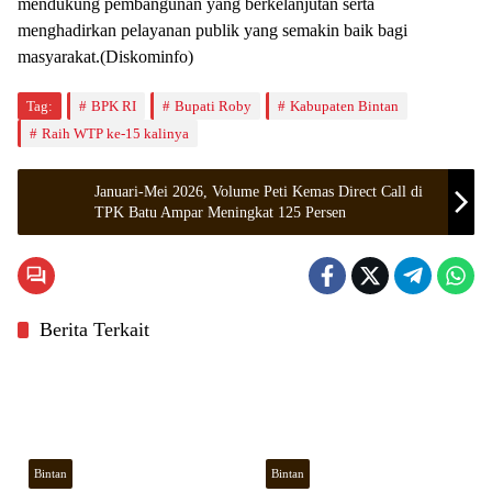
mendukung pembangunan yang berkelanjutan serta
menghadirkan pelayanan publik yang semakin baik bagi
masyarakat.(Diskominfo)
Tag:
BPK RI
Bupati Roby
Kabupaten Bintan
Raih WTP ke-15 kalinya
Januari-Mei 2026, Volume Peti Kemas Direct Call di
TPK Batu Ampar Meningkat 125 Persen
Berita Terkait
Bintan
Bintan