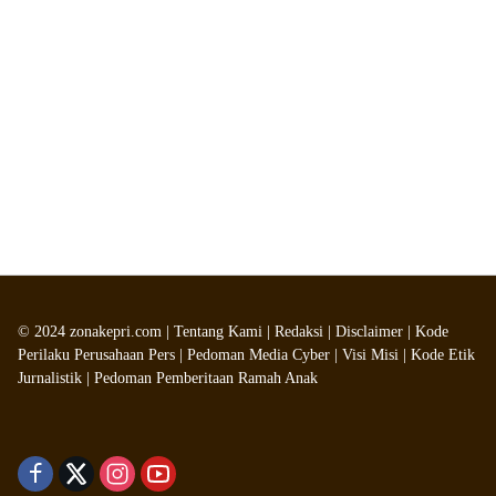
©
2024
zonakepri.com |
Tentang Kami
|
Redaksi
|
Disclaimer
|
Kode
Perilaku Perusahaan Pers
|
Pedoman Media Cyber
|
Visi Misi
|
Kode Etik
Jurnalistik
|
Pedoman Pemberitaan Ramah Anak