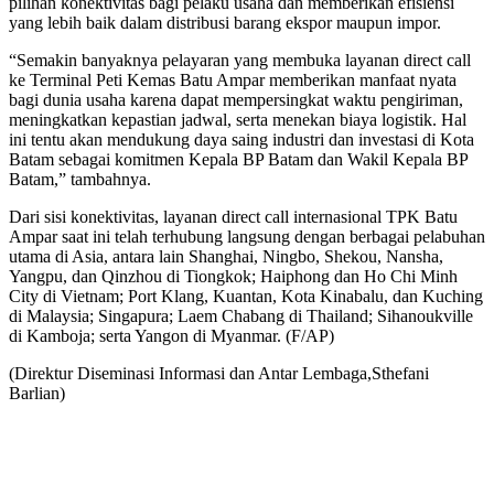
pilihan konektivitas bagi pelaku usaha dan memberikan efisiensi
yang lebih baik dalam distribusi barang ekspor maupun impor.
“Semakin banyaknya pelayaran yang membuka layanan direct call
ke Terminal Peti Kemas Batu Ampar memberikan manfaat nyata
bagi dunia usaha karena dapat mempersingkat waktu pengiriman,
meningkatkan kepastian jadwal, serta menekan biaya logistik. Hal
ini tentu akan mendukung daya saing industri dan investasi di Kota
Batam sebagai komitmen Kepala BP Batam dan Wakil Kepala BP
Batam,” tambahnya.
Dari sisi konektivitas, layanan direct call internasional TPK Batu
Ampar saat ini telah terhubung langsung dengan berbagai pelabuhan
utama di Asia, antara lain Shanghai, Ningbo, Shekou, Nansha,
Yangpu, dan Qinzhou di Tiongkok; Haiphong dan Ho Chi Minh
City di Vietnam; Port Klang, Kuantan, Kota Kinabalu, dan Kuching
di Malaysia; Singapura; Laem Chabang di Thailand; Sihanoukville
di Kamboja; serta Yangon di Myanmar. (F/AP)
(Direktur Diseminasi Informasi dan Antar Lembaga,Sthefani
Barlian)