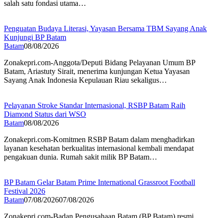
salah satu fondasi utama…
Penguatan Budaya Literasi, Yayasan Bersama TBM Sayang Anak
Kunjungi BP Batam
Batam
08/08/2026
Zonakepri.com-Anggota/Deputi Bidang Pelayanan Umum BP
Batam, Ariastuty Sirait, menerima kunjungan Ketua Yayasan
Sayang Anak Indonesia Kepulauan Riau sekaligus…
Pelayanan Stroke Standar Internasional, RSBP Batam Raih
Diamond Status dari WSO
Batam
08/08/2026
Zonakepri.com-Komitmen RSBP Batam dalam menghadirkan
layanan kesehatan berkualitas internasional kembali mendapat
pengakuan dunia. Rumah sakit milik BP Batam…
BP Batam Gelar Batam Prime International Grassroot Football
Festival 2026
Batam
07/08/2026
07/08/2026
Zonakepri.com-Badan Pengusahaan Batam (BP Batam) resmi