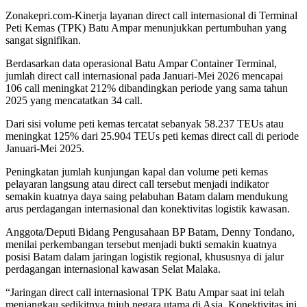
Zonakepri.com-Kinerja layanan direct call internasional di Terminal
Peti Kemas (TPK) Batu Ampar menunjukkan pertumbuhan yang
sangat signifikan.
Berdasarkan data operasional Batu Ampar Container Terminal,
jumlah direct call internasional pada Januari-Mei 2026 mencapai
106 call meningkat 212% dibandingkan periode yang sama tahun
2025 yang mencatatkan 34 call.
Dari sisi volume peti kemas tercatat sebanyak 58.237 TEUs atau
meningkat 125% dari 25.904 TEUs peti kemas direct call di periode
Januari-Mei 2025.
Peningkatan jumlah kunjungan kapal dan volume peti kemas
pelayaran langsung atau direct call tersebut menjadi indikator
semakin kuatnya daya saing pelabuhan Batam dalam mendukung
arus perdagangan internasional dan konektivitas logistik kawasan.
Anggota/Deputi Bidang Pengusahaan BP Batam, Denny Tondano,
menilai perkembangan tersebut menjadi bukti semakin kuatnya
posisi Batam dalam jaringan logistik regional, khususnya di jalur
perdagangan internasional kawasan Selat Malaka.
“Jaringan direct call internasional TPK Batu Ampar saat ini telah
menjangkau sedikitnya tujuh negara utama di Asia. Konektivitas ini