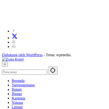
©
2024
zonakepri.com |
Tentang Kami
|
Redaksi
|
Disclaimer
|
Kode Perilaku Perusahaan Pers
|
Pedoman Media Cyber
|
Visi Misi
|
Kode Etik Jurnalistik
|
Pedoman Pemberitaan Ramah Anak
Didukung oleh WordPress
-
Tema: wpmedia.
×
Beranda
Tanjungpinang
Batam
Bintan
Karimun
Natuna
Lingga