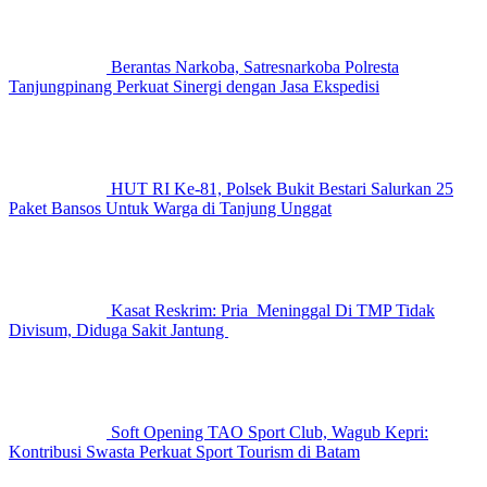
Berantas Narkoba, Satresnarkoba Polresta
Tanjungpinang Perkuat Sinergi dengan Jasa Ekspedisi
HUT RI Ke-81, Polsek Bukit Bestari Salurkan 25
Paket Bansos Untuk Warga di Tanjung Unggat
Kasat Reskrim: Pria Meninggal Di TMP Tidak
Divisum, Diduga Sakit Jantung
Soft Opening TAO Sport Club, Wagub Kepri:
Kontribusi Swasta Perkuat Sport Tourism di Batam