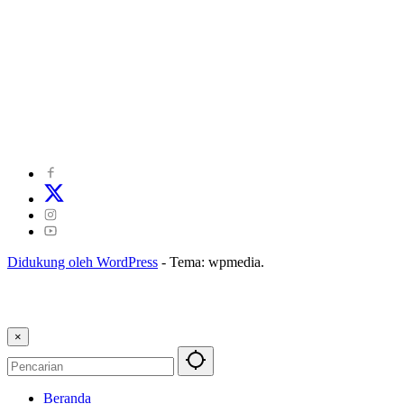
©
2024
zonakepri.com |
Tentang Kami
|
Redaksi
|
Disclaimer
|
Kode Perilaku Perusahaan Pers
|
Pedoman Media Cyber
|
Visi Misi
|
Kode Etik Jurnalistik
|
Pedoman Pemberitaan Ramah Anak
Didukung oleh WordPress
-
Tema: wpmedia.
×
Beranda