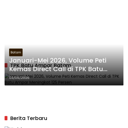
Batam
Januari-Mei 2026, Volume Peti
TPK Batu Ampar Batam
Kemas Direct Call di TPK Batu
Ampar Meningkat 125 Persen
03/06/2026
Berita Terbaru