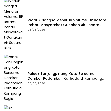
Waduk Nongsa Menurun Volume, BP Batam
Imbau Masyarakat Gunakan Air Secara
Bijak
08/08/2026
Polsek Tanjungpinang Kota Bersama
Damkar Padamkan Karhutla di Kampung
Bugis
08/08/2026