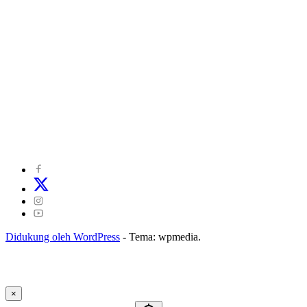
©
2024
zonakepri.com |
Tentang Kami
|
Redaksi
|
Disclaimer
|
Kode Perilaku Perusahaan Pers
|
Pedoman Media Cyber
|
Visi Misi
|
Kode Etik Jurnalistik
|
Pedoman Pemberitaan Ramah Anak
Didukung oleh WordPress
-
Tema: wpmedia.
×