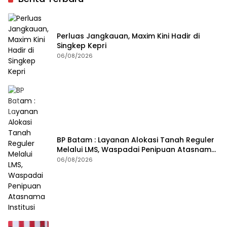
Perluas Jangkauan, Maxim Kini Hadir di
Singkep Kepri
06/08/2026
BP Batam : Layanan Alokasi Tanah Reguler
Melalui LMS, Waspadai Penipuan Atasnama
Institusi
06/08/2026