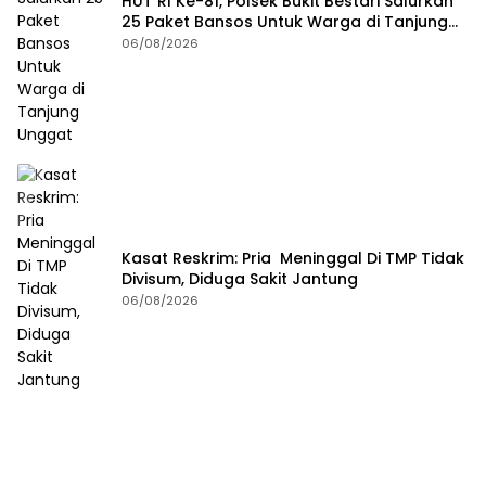
HUT RI Ke-81, Polsek Bukit Bestari Salurkan
25 Paket Bansos Untuk Warga di Tanjung
Unggat
06/08/2026
Kasat Reskrim: Pria Meninggal Di TMP Tidak
Divisum, Diduga Sakit Jantung
06/08/2026