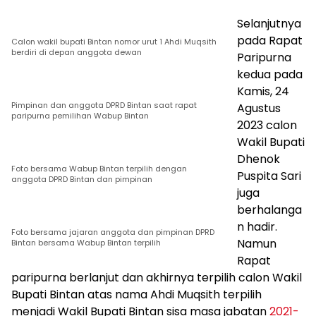
Selanjutnya
pada Rapat
Calon wakil bupati Bintan nomor urut 1 Ahdi Muqsith
berdiri di depan anggota dewan
Paripurna
kedua pada
Kamis, 24
Pimpinan dan anggota DPRD Bintan saat rapat
Agustus
paripurna pemilihan Wabup Bintan
2023 calon
Wakil Bupati
Dhenok
Foto bersama Wabup Bintan terpilih dengan
Puspita Sari
anggota DPRD Bintan dan pimpinan
juga
berhalanga
n hadir.
Foto bersama jajaran anggota dan pimpinan DPRD
Namun
Bintan bersama Wabup Bintan terpilih
Rapat
paripurna berlanjut dan akhirnya terpilih calon Wakil
Bupati Bintan atas nama Ahdi Muqsith terpilih
menjadi Wakil Bupati Bintan sisa masa jabatan
2021-