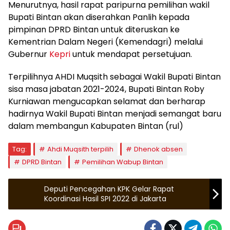
Menurutnya, hasil rapat paripurna pemilihan wakil
Bupati Bintan akan diserahkan Panlih kepada
pimpinan DPRD Bintan untuk diteruskan ke
Kementrian Dalam Negeri (Kemendagri) melalui
Gubernur
Kepri
untuk mendapat persetujuan.
Terpilihnya AHDI Muqsith sebagai Wakil Bupati Bintan
sisa masa jabatan 2021-2024, Bupati Bintan Roby
Kurniawan mengucapkan selamat dan berharap
hadirnya Wakil Bupati Bintan menjadi semangat baru
dalam membangun Kabupaten Bintan (rul)
Tag:
Ahdi Muqsith terpilih
Dhenok absen
DPRD Bintan
Pemilihan Wabup Bintan
Deputi Pencegahan KPK Gelar Rapat
Koordinasi Hasil SPI 2022 di Jakarta