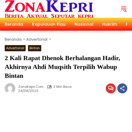
Langsung
ke
konten
Beranda
Kepulauan Riau
Nasional
Hukrim
Pol
Beranda
Advertorial
Advertorial
Bintan
2 Kali Rapat Dhenok Berhalangan Hadir,
Akhirnya Ahdi Muqsith Terpilih Wabup
Bintan
ZonaKepri.com
2 Min Baca
24/08/2023