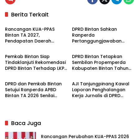
Berita Terkait
Bintan
Bintan
Rancangan KUA-PPAS
DPRD Bintan Sahkan
Bintan TA 2027,
Ranperda
Pendapatan Daerah
Pertanggungjawaban
Bintan
Bintan
Diproyeksikan Rp992,8
Pelaksanaan APBD TA 2025
Miliar
Pemkab Bintan Siap
DPRD Bintan Tetapkan
Tindaklanjuti Rekomendasi
Sembilan Propemperda
DPRD Bintan Terhadap LKPJ
Kabupaten Bintan Tahun
Bintan
Zona Kepri
2025
2026
DPRD dan Pemkab Bintan
AJI Tanjungpinang Kawal
Setujui Ranperda APBD
Laporan Penghalangan
Bintan TA 2026 Senilai
Kerja Jurnalis di DPRD
Rp1,057 Triliun
Bintan Hingga Ke Meja
Hijau
Baca Juga
Rancangan Perubahan KUA-PPAS 2026