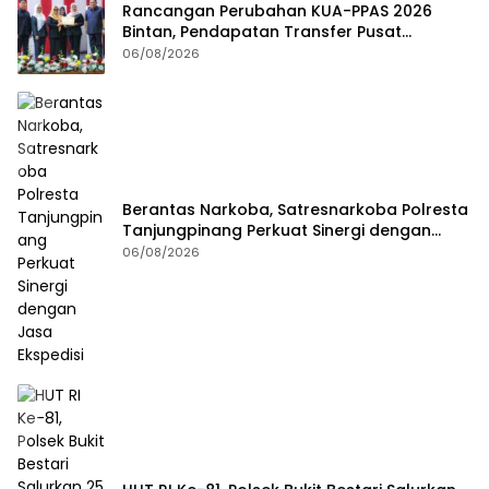
Rancangan Perubahan KUA-PPAS 2026
Bintan, Pendapatan Transfer Pusat
Diproyeksi Naik Rp1,41 Miliar
06/08/2026
Berantas Narkoba, Satresnarkoba Polresta
Tanjungpinang Perkuat Sinergi dengan
Jasa Ekspedisi
06/08/2026