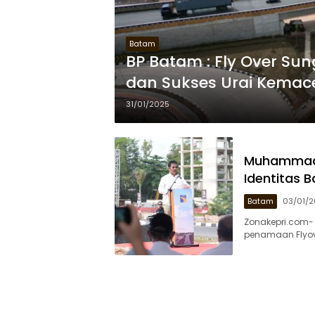
Batam
BP Batam : Fly Over Sun
dan Sukses Urai Kemac
31/01/2025
Muhammad R
Identitas 
Batam
03/01/
Zonakepri.com-
penamaan Flyove