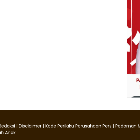
Redaksi
|
Disclaimer
|
Kode Perilaku Perusahaan Pers
|
Pedoman M
h Anak