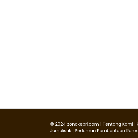
©
2024
zonakepri.com |
Tentang Kami
|
Jurnalistik
|
Pedoman Pemberitaan Rama