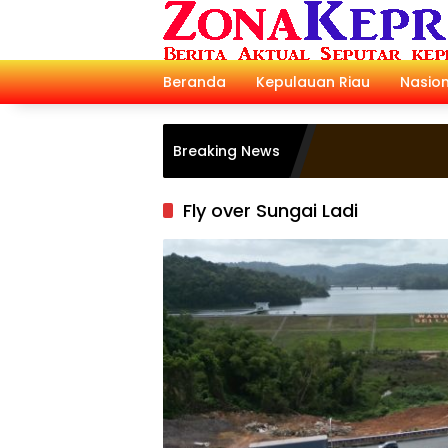
Langsung
ke
konten
Beranda
Kepulauan Riau
Nasion
Breaking News
Fly over Sungai Ladi