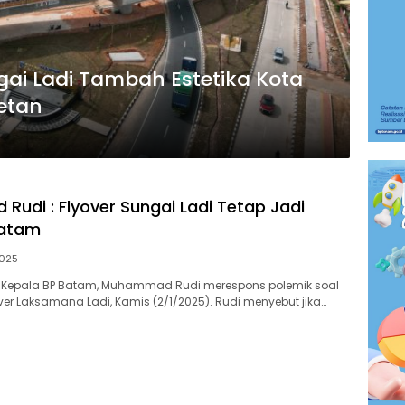
gai Ladi Tambah Estetika Kota
etan
udi : Flyover Sungai Ladi Tetap Jadi
Batam
2025
 Kepala BP Batam, Muhammad Rudi merespons polemik soal
r Laksamana Ladi, Kamis (2/1/2025). Rudi menyebut jika…