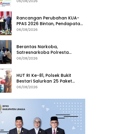
Waspadai Penipuan Atasnama
06/08/2026
Institusi
Rancangan Perubahan KUA-
PPAS 2026 Bintan, Pendapatan
Transfer Pusat Diproyeksi Naik
06/08/2026
Rp1,41 Miliar
Berantas Narkoba,
Satresnarkoba Polresta
Tanjungpinang Perkuat Sinergi
06/08/2026
dengan Jasa Ekspedisi
HUT RI Ke-81, Polsek Bukit
Bestari Salurkan 25 Paket
Bansos Untuk Warga di
06/08/2026
Tanjung Unggat