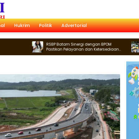
al
Hukrim
Politik
Advertorial
RSBP Batam Sinergi dengan BPOM
Perlua
Pastikan Pelayanan dan Ketersediaan
Singke
Obat Aman