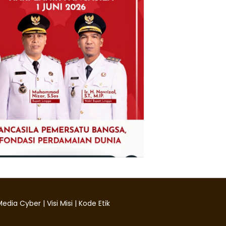
edia Cyber
|
Visi Misi
|
Kode Etik