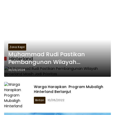
Zona Kepri
Muhammad Rudi Pastikan
Hinterland
Pembangunan Wilayah
Hinterland Masih Jadi Prioritas
18/03/2024
Warga Harapkan Program Mubaligh
Hinterland Berlanjut
Bintan
10/05/2022