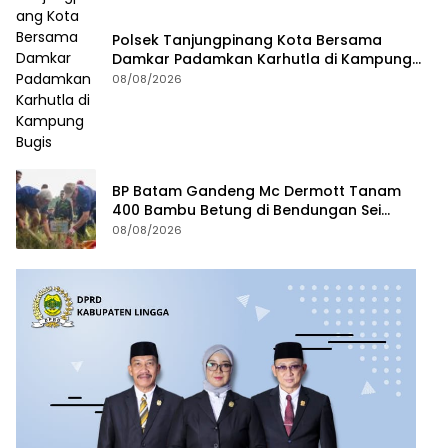
Polsek Tanjungpinang Kota Bersama
Damkar Padamkan Karhutla di Kampung
Bugis
08/08/2026
BP Batam Gandeng Mc Dermott Tanam
400 Bambu Betung di Bendungan Sei
Nongsa
08/08/2026