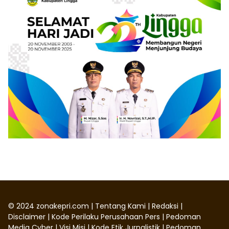
©
2024
zonakepri.com |
Tentang Kami
|
Redaksi
|
Disclaimer
|
Kode Perilaku Perusahaan Pers
|
Pedoman
Media Cyber
|
Visi Misi
|
Kode Etik Jurnalistik
|
Pedoman