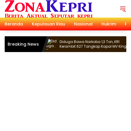
Langsung
ke
konten
Beranda
Kepulauan Riau
Nasional
Hukrim
Pol
ungpinang
Diduga Bawa Narkoba 1,3 Ton, KRI
Breaking News
Kerambit 627 Tangkap Kapal MV King
Sun Bendera Tanzania