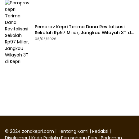
Pemprov Kepri Terima Dana Revitalisasi
Sekolah Rp97 Miliar, Jangkau Wilayah 3T di
Kepri
08/08/2026
©
2024
zonakepri.com |
Tentang Kami
|
Redaksi
|
Disclaimer
|
Kode Perilaku Perusahaan Pers
|
Pedoman