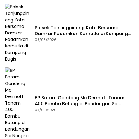
Polsek Tanjungpinang Kota Bersama
Damkar Padamkan Karhutla di Kampung
Bugis
08/08/2026
BP Batam Gandeng Mc Dermott Tanam
400 Bambu Betung di Bendungan Sei
Nongsa
08/08/2026