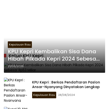
Kepulauan Riau
KPU Kepri Kembalikan Sisa Dana
Ketua KPU Kepri
Hibah Pilkada Kepri 2024 Sebesar
Rp53 Miliar
21/03/2025
KPU Kepri : Berkas Pendaftaran Paslon
Ansar-Nyanyang Dinyatakan Lengkap
Kepulauan Riau
28/08/2024