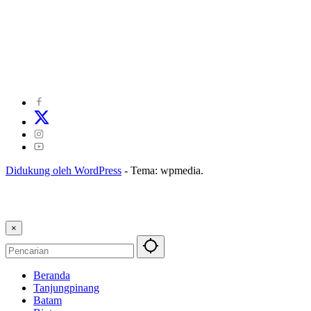
©
2024
zonakepri.com |
Tentang Kami
|
Redaksi
|
Disclaimer
|
Kode Perilaku Perusahaan Pers
|
Pedoman Media Cyber
|
Visi Misi
|
Kode Etik Jurnalistik
|
Pedoman Pemberitaan Ramah Anak
Didukung oleh WordPress
-
Tema: wpmedia.
×
Beranda
Tanjungpinang
Batam